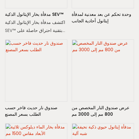
وحدة تحكم عن بعد معدنية لمدفأة
مدفأة بخار الإيثانول الذكية SEV™
إيثانول أحادية الجانب
اكتشف مدفأة بخار الإيثانول الذكية
SEV™ بتقنية احتراق حاصلة على
براءة اختراع. كفاءة أعلى بنسبة
15%، نظام أمان بسبعة حساسات،
تحكم عبر الواي فاي/التطبيق.
مثالية للفنادق والمنازل الفاخرة.
عرض سعر مجاني متوفر.
عرض صندوق النار المخصص من
صندوق نار حديث فاخر حسب
800 مم إلى 3000 مم
الطلب بسعر المصنع