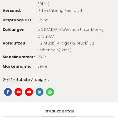
Sätze)
Versand:
Unterstützung Seefracht
Ursprungs Ort:
China
Zahlungen:
L/C,D/A,D/P,T/T,Western Union,Money
Gram,OA
Vorlaufzeit:
1-2(Stück):7(Tage),>2(Stück):Zu
verhandeln(Tage)
Modellnummer:
VSFP
Markenname:
Sefire
Größentabelle Anzeigen.
Produkt Detail