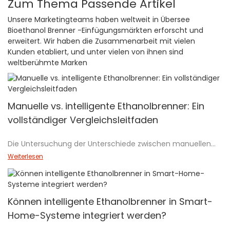
Zum Thema Passende Artikel
Unsere Marketingteams haben weltweit in Übersee
Bioethanol Brenner -Einfügungsmärkten erforscht und
erweitert. Wir haben die Zusammenarbeit mit vielen
Kunden etabliert, und unter vielen von ihnen sind
weltberühmte Marken
Manuelle vs. intelligente Ethanolbrenner: Ein
vollständiger Vergleichsleitfaden
Die Untersuchung der Unterschiede zwischen manuellen
und intelligenten Ethanolbrennern zeigt erhebliche
Weiterlesen
Unterschiede in Technologie, Sicherheit und
Benutzererfahrung. Dieser umfassende Leitfaden
vergleicht diese beiden Arten von Bioethanol-Kaminen und
untersucht deren Betriebsmechanismen,
Können intelligente Ethanolbrenner in Smart-
Sicherheitsmerkmale und Komfort. Während manuelle
Home-Systeme integriert werden?
Brenner einen einfachen und stromlosen Betrieb bieten,