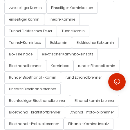
zweiseitiger Kamin
Einseitiger Kaminkasten
einseitiger Kamin
lineare Kamine
Tunnel Elektrisches Feuer
Tunnelkamin
Tunnel-Kaminbox
Eckkamin
Elektrischer Eckkamin
Box Fire Place
elektrischer Kaminboxeinsatz
Bioethanolbrenner
Kaminbox
runder Ethanolkamin
Runder Bioethanol -Kamin
rund Ethanolbrenner
Linearer Bioethanolbrenner
Rechteckiger Bioethanolbrenner
Ethanol kamin brenner
Bioethanol -Kraftstoffbrenner
Ethanol -Protokollbrenner
Bioethanol -Protokollbrenner
Ethanol-Kamine insatz