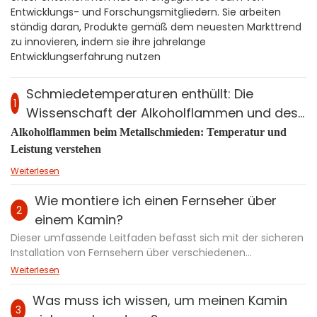
Entwicklungs- und Forschungsmitgliedern. Sie arbeiten
ständig daran, Produkte gemäß dem neuesten Markttrend
zu innovieren, indem sie ihre jahrelange
Entwicklungserfahrung nutzen
Schmiedetemperaturen enthüllt: Die
1
Wissenschaft der Alkoholflammen und des
fortschrittlichen Kamindesigns
Alkoholflammen beim Metallschmieden: Temperatur und
Leistung verstehen
Weiterlesen
Wie montiere ich einen Fernseher über
2
einem Kamin?
Dieser umfassende Leitfaden befasst sich mit der sicheren
Installation von Fernsehern über verschiedenen
Kamintypen, einschließlich traditioneller Holz-, Gas-,
Weiterlesen
Elektro-, Nebel- und Alkoholkamine. Der Artikel behandelt
wichtige Sicherheitsaspekte, die Auswahl der
Was muss ich wissen, um meinen Kamin
3
Montagehardware und Schritt-für-Schritt-