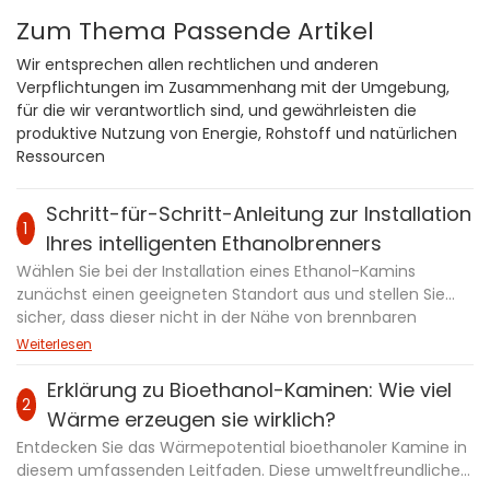
Zum Thema Passende Artikel
Wir entsprechen allen rechtlichen und anderen
Verpflichtungen im Zusammenhang mit der Umgebung,
für die wir verantwortlich sind, und gewährleisten die
produktive Nutzung von Energie, Rohstoff und natürlichen
Ressourcen
Schritt-für-Schritt-Anleitung zur Installation
1
Ihres intelligenten Ethanolbrenners
Wählen Sie bei der Installation eines Ethanol-Kamins
zunächst einen geeigneten Standort aus und stellen Sie
sicher, dass dieser nicht in der Nähe von brennbaren
Materialien ist und über ausreichend Belüftungsraum
Weiterlesen
verfügt. Schneiden Sie bei Einbaukaminen eine
entsprechende Öffnung in die Wand und verkleiden Sie
Erklärung zu Bioethanol-Kaminen: Wie viel
2
diese mit feuerfesten Materialien. Befestigen Sie den
Wärme erzeugen sie wirklich?
Kamin nach der Installation der Halterungen an der Wand
Entdecken Sie das Wärmepotential bioethanoler Kamine in
oder in der Nische und stellen Sie sicher, dass er eben und
diesem umfassenden Leitfaden. Diese umweltfreundlichen
sicher befestigt ist. Wenn es sich um ein elektronisches