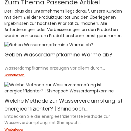
Zum Thema Passende Artikel
Der Fokus des Unternehmens liegt darauf, unsere Kunden
mit dem Ziel der Produktqualität und den überlegenen
Ergebnissen zur höchsten Priorität zu machen. Alle
Anforderungen oder Verbesserungen an den Produkten
werden von unserem Produktionsteam ernst genommen
Geben Wasserdampfkamine Wärme ab?
Wasserdampfkamine erzeugen vor allem durch
Wassernebel und LED-Lichter einen realistischen
Weiterlesen
Flammeneffekt. Sie geben zwar etwas Wärme über ein
Heizelement ab, das das Wasser erwärmt, diese
Wärmeabgabe ist jedoch im Allgemeinen gering, sodass sie
eher für die Umgebung als als primäre Wärmequelle
Welche Methode zur Wasserverdampfung ist
geeignet sind. Obwohl sie die Raumtemperatur leicht
energieeffizienter? | Shinepoch
anheben können, sind sie nicht dafür ausgelegt, so viel
Wasserdampfkamine
Entdecken Sie die energieeffizienteste Methode zur
Wärme wie herkömmliche Kamine zu liefern.
Wasserverdampfung mit Shinepoch
Wasserdampfkaminen. Dieser Artikel vergleicht
Weiterlesen