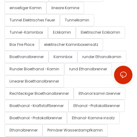
einseitiger Kamin
lineare Kamine
Tunnel Elektrisches Feuer
Tunnelkamin
Tunnel-Kaminbox
Eckkamin
Elektrischer Eckkamin
Box Fire Place
elektrischer Kaminboxeinsatz
Bioethanolbrenner
Kaminbox
runder Ethanolkamin
Runder Bioethanol -Kamin
rund Ethanolbrenner
Linearer Bioethanolbrenner
Rechteckiger Bioethanolbrenner
Ethanol kamin brenner
Bioethanol -Kraftstoffbrenner
Ethanol -Protokollbrenner
Bioethanol -Protokollbrenner
Ethanol-Kamine insatz
Ethanolbrenner
Primärer Wasserdampfkamin