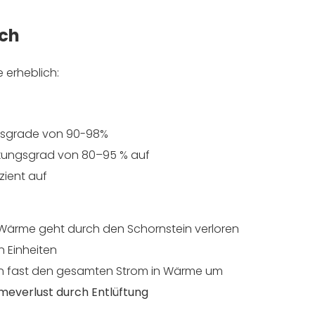
uch
 erheblich:
gsgrade von 90-98%
rkungsgrad von 80–95 % auf
zient auf
iel Wärme geht durch den Schornstein verloren
n Einheiten
deln fast den gesamten Strom in Wärme um
rmeverlust durch Entlüftung