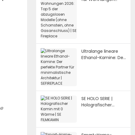
2026: Top 5 der
abzugslosen Modelle
(ohne Schornstein,
ohne Gasanschluss)
| SE Fireplace
Ultralange lineare
Ethanol-Kamine: Der
perfekte Partner für
minimalistische
Architektur |
SEFIREPLACE
SE HOLO SERIE |
Holografischer
ne
Kamin mit 0 Wärme
| SE FILMKAMIN
Smart-Home-