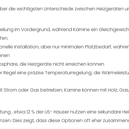
ck über die wichtigsten Unterschiede zwischen Heizgeräten 
teilung im Vordergrund, während Kamine ein Gleichgewich
fen.
ionelle Installation, aber nur minimalen Platzbedarf, währe
önnen
sphäre, die Heizgeräte nicht erreichen können
er Regel eine präzise Temperaturregelung; die Wärmeleist
t Strom oder Gas betrieben; Kamine können mit Holz, Gas
ltung
, etwa 12 % der US- Häuser nutzen eine sekundäre He
änzen. Dies zeigt, dass diese Optionen oft eher zusammen