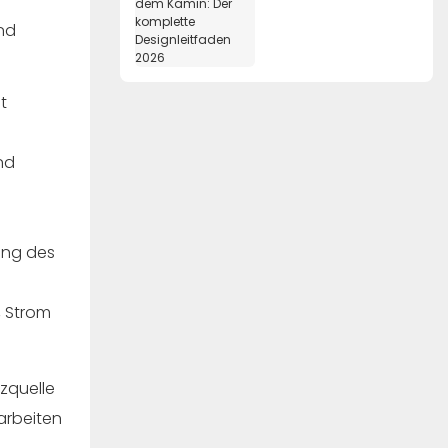
komplette
und
Designleitfaden 2026
t
nd
ung des
, Strom
izquelle
arbeiten