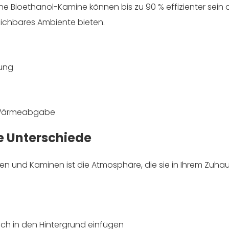
e Bioethanol-Kamine können bis zu 90 % effizienter sein a
eichbares Ambiente bieten.
zung
e Wärmeabgabe
e Unterschiede
ten und Kaminen ist die Atmosphäre, die sie in Ihrem Zuha
sch in den Hintergrund einfügen