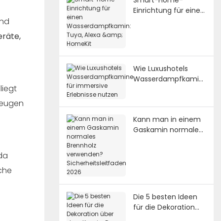
Einrichtung für einen
und
Wasserdampfkamin:
Tuya, Alexa &
eräte,
HomeKit
Wie Luxushotels
Wasserdampfkamin
liegt
e für immersive
Erlebnisse nutzen
zeugen
Kann man in einem
Gaskamin normales
Brennholz
verwenden?
da
Sicherheitsleitfaden
che
2026
Die 5 besten Ideen
für die Dekoration
über dem Kamin: Der