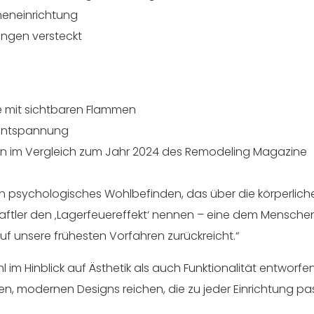
nneneinrichtung
nungen versteckt
e mit sichtbaren Flammen
 Entspannung
n im Vergleich zum Jahr 2024 des Remodeling Magazine
in psychologisches Wohlbefinden, das über die körperlich
ftler den ‚Lagerfeuereffekt‘ nennen – eine dem Mensche
f unsere frühesten Vorfahren zurückreicht.“
l im Hinblick auf Ästhetik als auch Funktionalität entworfen
nten, modernen Designs reichen, die zu jeder Einrichtung pa