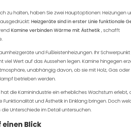
ch zu halten, haben Sie zwei Hauptoptionen: Heizungen 
 ausgedrückt:
Heizgeräte sind in erster Linie funktionale G
hrend
Kamine verbinden Wärme mit Ästhetik
, schafft
e.
 Raumheizgeräte und Fußleistenheizungen. Ihr Schwerpunkt 
cht viel Wert auf das Aussehen legen. Kamine hingegen er
tmosphäre, unabhängig davon, ob sie mit Holz, Gas oder
dampf betrieben werden.
e
hat die Kaminindustrie ein erhebliches Wachstum erlebt, 
Funktionalität und Ästhetik in Einklang bringen. Doch wel
ns die Unterschiede im Detail untersuchen.
 einen Blick