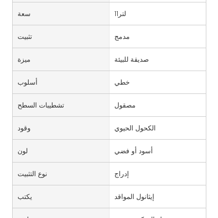
لتر11
سعة
مدمج
تثبيت
صديقة للبيئة
ميزة
خطي
أسلوب
مصقول
تشطيبات السطح
الكحول الحيوي
وقود
أسود أو فضي
لون
إدراج
نوع التثبيت
إيثانول المواقد
يكتب