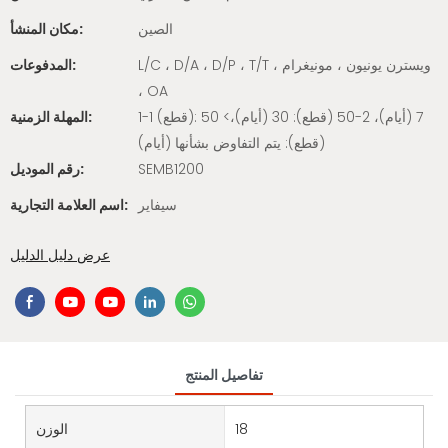
الصين
مكان المنشأ:
L/C ، D/A ، D/P ، T/T ، ويسترن يونيون ، مونيغرام
المدفوعات:
، OA
1-1 (قطع): 7 (أيام)، 2-50 (قطع): 30 (أيام)،> 50
المهلة الزمنية:
(قطع): يتم التفاوض بشأنها (أيام)
SEMB1200
رقم الموديل:
سيفاير
اسم العلامة التجارية:
عرض دليل الدليل
تفاصيل المنتج
18
الوزن