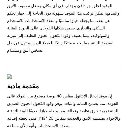
للوقود لخلق جو دافئ وجذاب في أي مكان. بفضل تصميمه الأنيق
والمدمج، يمكن تركيب هذا الموقد بسهولة دون الحاجة إلى جهاز تحكم
عن بعد، مما يجعله خيارًا مناسبًا ومتعدد الاستخدامات للاستخدام
السكني والتجاري. يضمن هيكلها الفولاذي عالي الجودة المتانة
والموثوقية، بينما يضيف وقود الكحول الحيوي النظيف إلى ميزته
الصديقة للبيئة، مما يجعله منتجًا رائجًا للعملاء الذين يبحثون عن حل
تسخين أنيق ومستدام.
مقدمة مادية
إن موقد إدخال الإيثانول مقاس 48 بوصة مصنوع من الفولاذ عالي
الجودة، مما يضمن المتانة والثبات. يوفر وقود الكحول الحيوي الصديق
للبيئة تجربة حرق نظيفة وفعالة، مما يجعله خيارًا صديقًا للبيئة للتدفئة
والأجواء. تصميمه الأنيق والحديث بمقاس 120*19*11 سم، يجعله إضافة
متعددة الاستخدامات وأنيقة لأي مساحة.