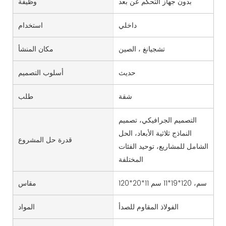
بدون جهاز التحكم عن بعد
وظيفة
داخلي
استخدام
تشجيانغ ، الصين
مكان المنشأ
حديث
أسلوب التصميم
شقة
طلب
التصميم الجرافيكي، تصميم
النماذج ثلاثية الأبعاد، الحل
قدرة حل المشروع
الشامل للمشاريع، توحيد الفئات
المختلفة
120*20*11 سم، 120*19*11 سم
مقاس
الفولاذ المقاوم للصدأ
المواد