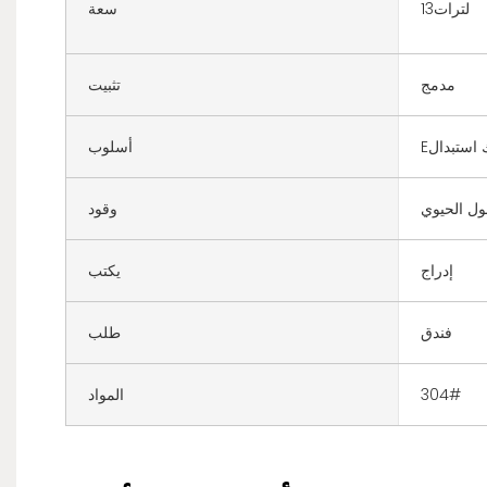
لترات13
سعة
مدمج
تثبيت
ك استبدال
أسلوب
ول الحيوي
وقود
إدراج
يكتب
فندق
طلب
304#
المواد