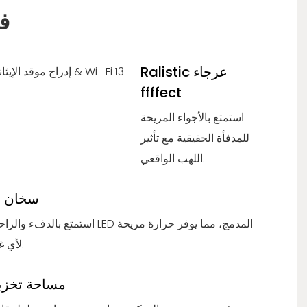
ف
Ralistic عرجاء
ffffect
استمتع بالأجواء المريحة
للمدفأة الحقيقية مع تأثير
اللهب الواقعي.
سخان ا
استمتع بالدفء والراحة مع سخان LED المدمج
لأي غرفة معيشة.
مساحة تخزي