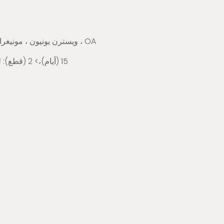
L/C ، D/A ، D/P ، T/T ، ويسترن يونيون ، مونيغرام ، OA
1-2 (قطع): 15 (أيام)،> 2 (قطع): للتفاوض (أيام)