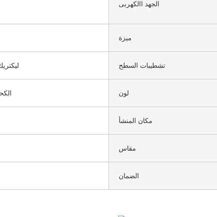
الجهد االكهربى
ميزة
تشطيبات السطح
Eليكتري
لون
الكح
مكان المنشأ
مقاس
الضمان