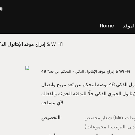
الشركة المصنعة المهنية للموقد الذكي & المورد - قم ببناء المدفأة الخاصة بك!
لموقد
Home
48 "إدراج موقد الإيثانول الذكي - التحكم عن بعد & Wi -Fi
48 "إدراج موقد الإيثانول الذكي - التحكم عن بعد & Wi -Fi
يوفر إدراج موقد الإيثانول الذكي 48 بوصة التحكم عن بُعد مريح واتصال Wi-Fi ، مما يجعل من السهل ضبط النيران
، يوفر إدراج مدفأة الإيثانول الحيوي الذكي حلًا للتدفئة الحديثة والفعالة
لأي مساحة.
شعار مخصص (Min. الترتيب: 1 مجموعات) ، التعبئة والتغليف حسب الطلب (الحد الأدنى.
التخصيص: