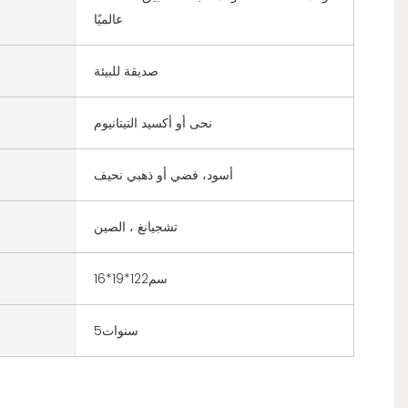
عالميًا
صديقة للبيئة
نحى أو أكسيد التيتانيوم
أسود، فضي أو ذهبي نحيف
تشجيانغ ، الصين
سم122*19*16
سنوات5