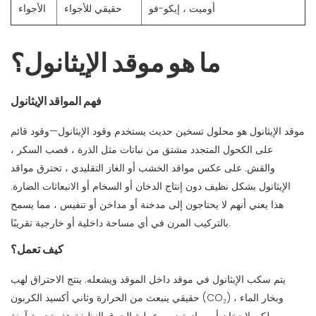
أوميت ، إيكو-فو
حقيقي للأجواء
الأجواء
ما هو موقد الإيثانول؟
فهم المواقد الإيثانول
موقد الإيثانول هو محلول تسخين حديث يستخدم وقود الإيثانول—وقود قائم
على الكحول المتجدد مشتق من نباتات مثل الذرة ، قصب السكر ،
والقش. على عكس مواقد الخشب أو الغاز التقليدي ، تحترق مواقد
الإيثانول بشكل نظيف دون إنتاج الدخان أو السخام أو الانبعاثات الضارة.
هذا يعني أنهم لا يحتاجون إلى مدخنة أو مداخن أو تنفيس ، مما يسمح
بالتركيب المرن في أي مساحة داخلية أو خارجية تقريبًا.
كيف تعمل؟
يتم سكب الإيثانول في موقد داخل الموقد ويشعله. ينتج الاحتراق لهب
حقيقي ينبعث من الحرارة وثاني أكسيد الكربون (CO₂) وبخار الماء ،