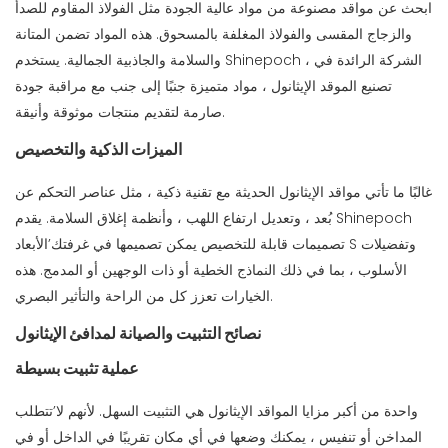
ابحث عن مواقد مصنوعة من مواد عالية الجودة مثل الفولاذ المقاوم للصدأ
والزجاج المقسى والفولاذ المغلفة بالمسحوق. هذه المواد تضمن المتانة
والسلامة والجاذبية الجمالية. يستخدم Shinepoch ، الشركة الرائدة في
تصنيع الموقد الإيثانول ، مواد متميزة جنبًا إلى جنب مع مراقبة جودة
صارمة لتقديم منتجات موثوقة وأنيقة.
الميزات الذكية والتخصيص
غالبًا ما تأتي مواقد الإيثانول الحديثة مع تقنية ذكية ، مثل عناصر التحكم عن
بُعد ، وتعديل ارتفاع اللهب ، وأنظمة إغلاق السلامة. يقدم Shinepoch
تصميمات قابلة للتخصيص يمكن تصميمها في غرفتك’الأبعاد S وتفضيلات
الأسلوب ، بما في ذلك النماذج الخطية أو ذات الوجهين أو المدمج. هذه
الخيارات تعزز كل من الراحة والتأثير البصري.
نصائح التثبيت والصيانة لمدافئ الإيثانول
عملية تثبيت بسيطة
واحدة من أكبر مزايا المواقد الإيثانول هي التثبيت السهل. لأنهم لا’تتطلب
المداخن أو تنفيس ، يمكنك وضعها في أي مكان تقريبًا في الداخل أو في