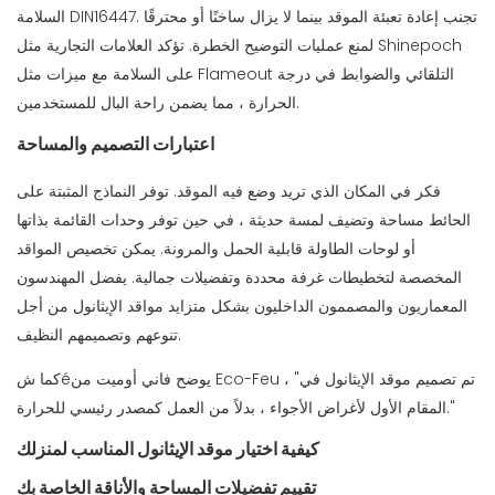
السلامة DIN16447. تجنب إعادة تعبئة الموقد بينما لا يزال ساخنًا أو محترقًا
لمنع عمليات التوضيح الخطرة. تؤكد العلامات التجارية مثل Shinepoch
على السلامة مع ميزات مثل Flameout التلقائي والضوابط في درجة
الحرارة ، مما يضمن راحة البال للمستخدمين.
اعتبارات التصميم والمساحة
فكر في المكان الذي تريد وضع فيه الموقد. توفر النماذج المثبتة على
الحائط مساحة وتضيف لمسة حديثة ، في حين توفر وحدات القائمة بذاتها
أو لوحات الطاولة قابلية الحمل والمرونة. يمكن تخصيص المواقد
المخصصة لتخطيطات غرفة محددة وتفضيلات جمالية. يفضل المهندسون
المعماريون والمصممون الداخليون بشكل متزايد مواقد الإيثانول من أجل
تنوعهم وتصميمهم النظيف.
كما شéيوضح فاني أوميت من Eco-Feu ، "تم تصميم موقد الإيثانول في
المقام الأول لأغراض الأجواء ، بدلاً من العمل كمصدر رئيسي للحرارة."
كيفية اختيار موقد الإيثانول المناسب لمنزلك
تقييم تفضيلات المساحة والأناقة الخاصة بك