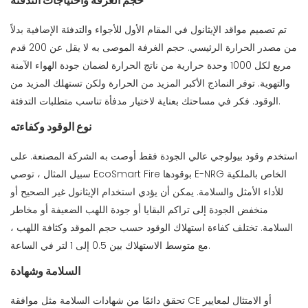
حجم الغرفة واحتياجات التدفئة
تم تصميم مواقد الإيثانول في المقام الأول للأجواء والتدفئة الإضافية بدلاً
من مصدر الحرارة الرئيسي. حجم الغرفة الموصى به لا يقل عن 200 قدم
مربع لكل 1000 وحدة حرارية من ناتج الحرارة لضمان جودة الهواء الآمنة
والتهوية. توفر النماذج الأكبر المزيد من الحرارة ولكن تستهلك المزيد من
الوقود. فكر في مساحتك بعناية لاختيار مدفأة تناسب متطلبات التدفئة.
نوع الوقود وكفاءته
استخدم وقود بيولوجي عالي الجودة فقط أوصت به الشركة المصنعة. على
سبيل المثال ، توصي EcoSmart Fire بوقودها E-NRG الخاص بالملكية
للأداء الأمثل والسلامة. يمكن أن يؤدي استخدام الإيثانول غير الصحيح أو
منخفض الجودة إلى تراكم البقايا أو جودة اللهب الضعيفة أو مخاطر
السلامة. تختلف كفاءة استهلاك الوقود حسب حجم الموقد وكثافة اللهب ،
مع متوسط ​​الاستهلاك بين 0.5 إلى 1 لتر في الساعة.
السلامة وشهادة
تحقق دائمًا من شهادات السلامة مثل موافقة CE أو الامتثال لمعايير