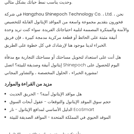
وحديث يناسب نمط حياتك بشكل مثالي.
، نحن
شركة Hangzhou Shinepoch Technology Co. ، Ltd.
في
فخورون بتقديم مجموعة واسعة من المواقد الإيثانول القابلة للتخصيص
والآمنة والمبتكرة المصممة لتلبية احتياجاتك الفريدة. سواء كنت تريد وحدة
أنيقة مثبتة على الحائط أو قطعة مركزية مدمجة كبيرة ، فإن فريق
الخبراء لدينا موجود هنا لإرشادك في كل خطوة على الطريق.
هل أنت على استعداد لتحويل مساحتك أو مساحتك التجارية مع مدفأة
اتصل Shinepoch اليوم
للحصول على
إيثانول أنيقة وصديقة للبيئة؟
مشورة الخبراء ، الحلول المخصصة ، والتشاور المجاني!
مزيد من القراءة والموارد
هل مواقد الإيثانول آمنة؟ - الحريق الحديث
حجم سوق الموقد الإيثانول والتوقعات - عقول أبحاث السوق
الدليل الأساسي لمدافع الإيثانول - نار EcoSmart
الموقد الحيوي في المملكة المتحدة - المواقد الصديقة للبيئة