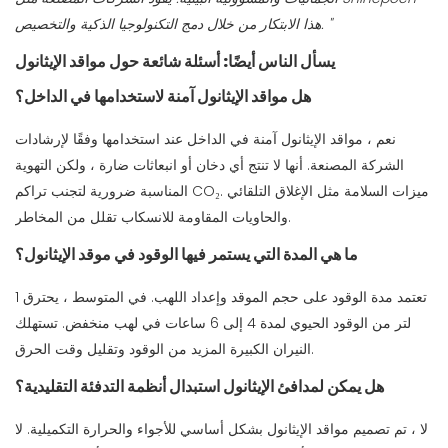
هذا الابتكار من خلال دمج التكنولوجيا الذكية والتخصيص. "
يسأل الناس أيضًا: أسئلة شائعة حول مواقد الإيثانول
هل مواقد الإيثانول آمنة لاستخدامها في الداخل؟
نعم ، مواقد الإيثانول آمنة في الداخل عند استخدامها وفقًا لإرشادات
الشركة المصنعة. أنها لا تنتج أي دخان أو انبعاثات ضارة ، ولكن التهوية
المناسبة ضرورية لتجنب تراكم CO₂. ميزات السلامة مثل الإغلاق التلقائي
والحاويات المقاومة للانسكاب تقلل من المخاطر.
ما هي المدة التي يستمر فيها الوقود في موقد الإيثانول؟
تعتمد مدة الوقود على حجم الموقد وإعداد اللهب. في المتوسط ​​، يحترق 1
لتر من الوقود الحيوي لمدة 4 إلى 6 ساعات في لهب منخفض. تستهلك
النيران الكبيرة المزيد من الوقود وتقليل وقت الحرق.
هل يمكن لمدافئ الإيثانول استبدال أنظمة التدفئة التقليدية؟
لا ، تم تصميم مواقد الإيثانول بشكل أساسي للأجواء والحرارة التكميلية. لا