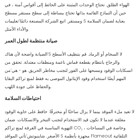
الهواء الطلق. تحتاج الوحدات المثبتة على الحائط إلى أقواس آمنة ، في
حين أن النماذج القائمة بذاتها تحتاج ببساطة إلى سطح مستقر مسطح
ومستقر. اتبع الشركة المصنعة دائمًا’تعليمات S بعناية لضمان السلامة
والأداء الأمثل.
صيانة منتظمة لطول العمر
الصيانة واضحة لأن هناك’S لا السخام أو الرماد. قم بتنظيف الأسطح
والزجاج بانتظام بقطعة قماش ناعمة ومنظفات معتدلة. تحقق من
انسكابات الوقود ومسحها على الفور لتجنب مخاطر الحريق. هو - هي’من
المهم أيضًا استخدام وقود الإيثانول الموصى به فقط لمنع تراكم البقايا
والحفاظ على جودة اللهب.
احتياطات السلامة
لا تعيد ملء الموقد بينما لا يزال ساخنًا أو محترقًا. حافظ على حاوية الوقود
مغلقة عندما لا تكون قيد الاستخدام لتجنب التبخر والانسكابات. ضمان
التهوية المناسبة في الغرفة لمنع تراكم CO₂ ، وخاصة في المساحات
الأصغر. شاينبوتش’تأتي المواقد S مجهزة بأنظمة Flameout التلقائية