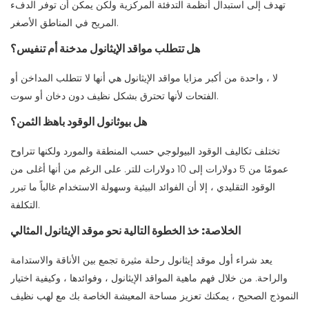
تهدف إلى استبدال أنظمة التدفئة المركزية ولكن يمكن أن توفر الدفء
المريح في المناطق الأصغر.
هل تتطلب مواقد الإيثانول مدخنة أم تنفيس؟
لا ، واحدة من أكبر مزايا مواقد الإيثانول هي أنها لا تتطلب المداخن أو
الفتحات لأنها تحترق بشكل نظيف دون دخان أو سوت.
هل بيوثانول الوقود باهظ الثمن؟
تختلف تكاليف الوقود البيولوجي حسب المنطقة والمورد ولكنها تتراوح
عمومًا من 5 دولارات إلى 10 دولارات للتر. على الرغم من أنها أغلى من
الوقود التقليدي ، إلا أن الفوائد البيئية وسهولة الاستخدام غالباً ما تبرر
التكلفة.
الخلاصة: خذ الخطوة التالية نحو موقد الإيثانول المثالي
يعد شراء أول موقد إيثانول رحلة مثيرة تجمع بين الأناقة والاستدامة
والراحة. من خلال فهم ماهية المواقد الإيثانول ، وفوائدها ، وكيفية اختيار
النموذج الصحيح ، يمكنك تعزيز مساحة المعيشة الخاصة بك مع لهب نظيف