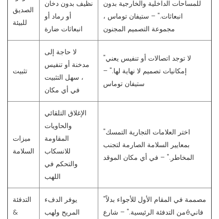
للمساحات الداخلية والخارجية بدون
نظيف بدون دخان
الصديق
انبعاثات." – ستيفان توماس ،
أو رماد أو
للبيئة
مجموعة التصميم المجنون
انبعاثات ضارة
لا حاجة إلى
"لا توجد اتصالات أو تنفيس يعني
مدخنة أو تنفيس
إمكانيات تصميم لا نهاية لها." –
تثبيت
، سهل التثبيت
ستيفان توماس
في أي مكان
الإغلاق التلقائي
والحاويات
"اختر العلامات التجارية التمسك
المقاومة
ميزات
بمعايير السلامة الصارمة لتجنب
للانسكاب
السلامة
المخاطر." – في أي مكان الموقد
والتحكم في
اللهب
"مصممة في المقام الأول للأجواء بدلاً
يوفر الدفء
التدفئة
من التدفئة الرئيسية." – شارعéفاني
المريح ولهب
&