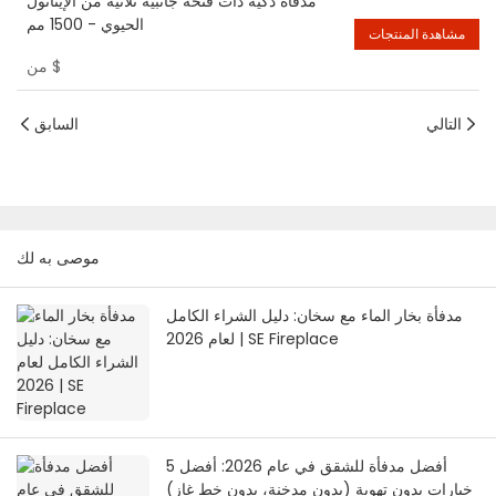
مدفأة ذكية ذات فتحة جانبية ثلاثية من الإيثانول
الحيوي - 1500 مم
مشاهدة المنتجات
$
من
التالي
السابق
موصى به لك
مدفأة بخار الماء مع سخان: دليل الشراء الكامل
لعام 2026 | SE Fireplace
أفضل مدفأة للشقق في عام 2026: أفضل 5
خيارات بدون تهوية (بدون مدخنة، بدون خط غاز)