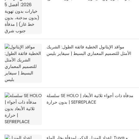
| مدفأة جنوب شرق
مواقد الإيثانول الخطية فائقة الطول: الشريك
الأمثل للتصميم المعماري البسيط | سيفاير بليس
سلسلة SE HOLO | مدفأة ذات أجواء ثلاثية الأبعاد
بدون حرارة | SEFIREPLACE
إعداد المنزل الذكي لمدفأة بخار الماء: Tuya و