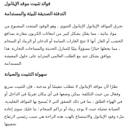
فوائد تثبيت موقد الإيثانول
التدفئة الصديقة للبيئة والمستدامة
تحرق المواقد الإيثانول الإيثانول الحيوي ، وهو الوقود المتجدد المصنوع من
مواد نباتية ، مما يقلل بشكل كبير من انبعاثات الكربون مقارنة بمدافع
الخشب أو الغاز. أنها لا تنتج الغازات السامة أو الدخان أو الرماد أو السخام
، مما يجعلها خيارًا مسؤولًا بيئيًا للمنازل الحديثة والمساحات التجارية. هذا
يتوافق بشكل جيد مع الطلب العالمي المتزايد على حلول المعيشة
المستدامة.
سهولة التثبيت والصيانة
نظرًا لأن مواقد الإيثانول لا تتطلب تنفيسًا أو مدخنة ، فإن التثبيت سريع
وفعال من حيث التكلفة. يمكن وضعها في أي مكان تقريبًا في الداخل أو
في الهواء الطلق ، بما في ذلك الشقق التي لا يُسمح بها المواقد التقليدية.
الصيانة ضئيلة حيث لا يوجد رماد أو تراكم السخام ؛ ما عليك سوى إعادة
ملء وقود الإيثانول والاستمتاع بالهب. هذه الراحة هي سبب رئيسي لارتفاع
شعبيتها.