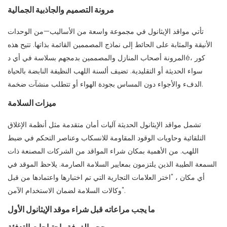
مرونة التصميم والجاذبية الجمالية
تأتي مواقد الإيثانول في مجموعة واسعة من الأساليب—من الوحدات
الأنيقة والمثابة على الحائط إلى نماذج المصممين القائمة بذاتها. تتيح هذه
المرونة أصحاب المنازل والمصممين بدمجهم بسلاسة في أي دéكور ،
سواء الحديثة أو التقليدية. تضيف ألسنة اللهب النظيفة النابضة بالحياة
الدفء والأجواء دون المساس بجودة الهواء أو تتطلب منشآت ضخمة.
ميزات السلامة
تشمل مواقد الإيثانول الحديثة آليات أمان متقدمة مثل أنظمة الإغلاق
التلقائية وحاويات الوقود المقاومة للانسكاب وعناصر التحكم في ضبط
اللهب. من الأهمية بمكان شراء المواقد من الشركات المصنعة ذات
السمعة الطيبة الذين يلتزمون بمعايير السلامة الصارمة. يلاحظ الموقد في
أي مكان ، "اختر العلامات التجارية التي تم اختبارها واعتمادها من قبل
وكالات السلامة لضمان الاستخدام الآمن".
ما يجب مراعاته قبل شراء موقد الإيثانول الأول