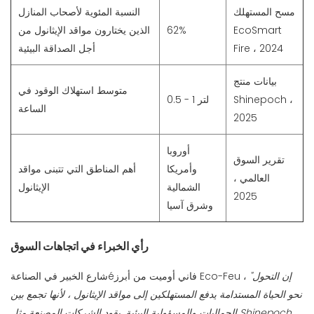
مسح المستهلك
النسبة المئوية لأصحاب المنازل
EcoSmart
62%
الذين يختارون مواقد الإيثانول من
Fire ، 2024
أجل الصداقة البيئية
بيانات منتج
متوسط ​​استهلاك الوقود في
Shinepoch ،
0.5 - 1 لتر
الساعة
2025
أوروبا
تقرير السوق
وأمريكا
أهم المناطق التي تتبنى مواقد
العالمي ،
الشمالية
الإيثانول
2025
وشرق آسيا
رأي الخبراء في اتجاهات السوق
"إن التحول
شارع الخبير في الصناعةéفاني أوميت من أبرز Eco-Feu ،
نحو الحياة المستدامة يدفع المستهلكين إلى مواقد الإيثانول ، لأنها تجمع بين
الجماليات والمسؤولية البيئية. يقود الشركات المصنعة مثل Shinepoch