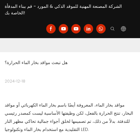
الشركة المصنعة المهنية للموقد الذكي & المورد - قم ببناء المدفأة
الخاصة بك!
هل تبعث مواقد بخار الماء الحرارة؟
2024-12-18
مواقد بخار الماء، المعروفة أيضًا باسم بخار الماء الكهربائي أو مواقد
البخار، تنتج الحرارة بالفعل، لكن وظيفتها الأساسية ليست كمصدر رئيسي
للتدفئة. بدلاً من ذلك، تم تصميمها لخلق أجواء جمالية تحاكي مظهر النار
التقليدية مع استخدام بخار الماء وتكنولوجيا LED.