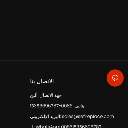
الاتصال بنا
جهة الاتصال: ألين
هاتف: 0086-15356696787
sales@sefireplace.com
البريد الإلكتروني:
ال WhatsApp: 008615356696787