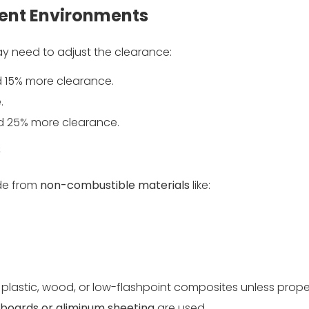
rent Environments
y need to adjust the clearance:
 15% more clearance.
.
d 25% more clearance.
s
de from
non-combustible materials
like:
as plastic, wood, or low-flashpoint composites unless prope
e boards or aliminum sheeting
are used.