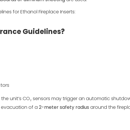
arance Guidelines?
ctors
, the unit’s CO₂ sensors may trigger an automatic shutdow
e evacuation of a
2-meter safety radius
around the firepl