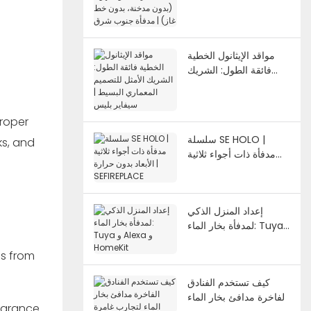
خيارات بدون تهوية (بدون
مدخنة، بدون خط غاز) |
مدفأة جنوب شرق
مواقد الإيثانول الخطية
فائقة الطول: الشريك
الأمثل للتصميم المعماري
البسيط | سيفاير بليس
proper
سلسلة SE HOLO |
ks, and
مدفأة ذات أجواء ثلاثية
الأبعاد بدون حرارة |
SEFIREPLACE
إعداد المنزل الذكي
لمدفأة بخار الماء: Tuya
و Alexa و HomeKit
es from
كيف تستخدم الفنادق
الفاخرة مدافئ بخار الماء
earance