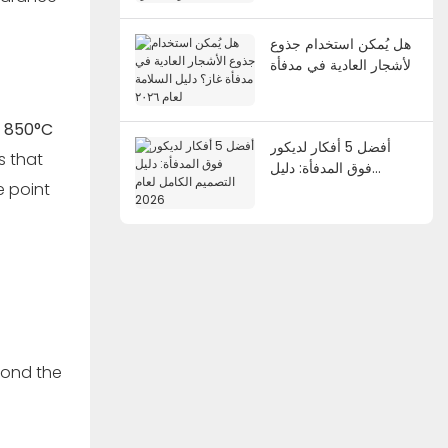
لتجارب غامرة
هل يُمكن استخدام جذوع
الأشجار العادية في مدفأة
غاز؟ دليل السلامة لعام
٢٠٢٦
f
850°C
أفضل 5 أفكار لديكور
s that
فوق المدفأة: دليل
e point
التصميم الكامل لعام
2026
yond the