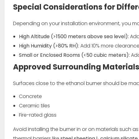
Special Considerations for Diffe
Depending on your installation environment, you ma
High Altitude (>1500 meters above sea level):
Add
High Humidity (>80% RH):
Add 10% more clearance
Small or Enclosed Rooms (<50 cubic meters):
Ad
Approved Surrounding Material
Surfaces close to the ethanol burner should be ma
Concrete
Ceramic tiles
Fire-rated glass
Avoid installing the burner in or on materials such 
calcium silicat
یا
steel sheeting
thermal barriers like