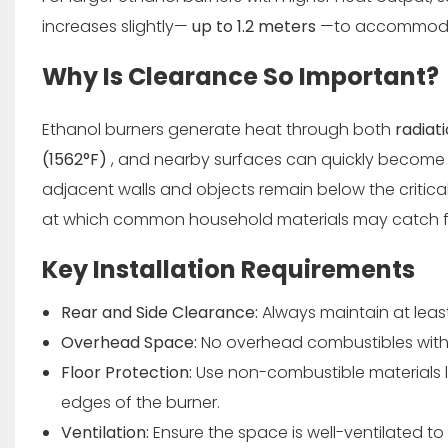
increases slightly—
up to 1.2 meters
—to accommodat
Why Is Clearance So Important?
Ethanol burners generate heat through both
radiat
(1562°F)
, and nearby surfaces can quickly become 
adjacent walls and objects remain below the critica
at which common household materials may catch fi
Key Installation Requirements
Rear and Side Clearance:
Always maintain at least
Overhead Space:
No overhead combustibles withi
Floor Protection:
Use non-combustible materials l
edges of the burner.
Ventilation:
Ensure the space is well-ventilated t