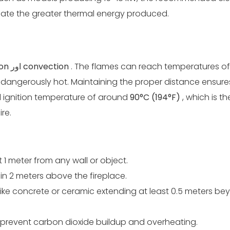
e the greater thermal energy produced.
. The flames can reach temperatures o
convection
اور
ion
dangerously hot. Maintaining the proper distance ensure
l ignition temperature of around
90°C (194°F)
, which is th
re.
 1 meter from any wall or object.
n 2 meters above the fireplace.
ike concrete or ceramic extending at least 0.5 meters be
o prevent carbon dioxide buildup and overheating.