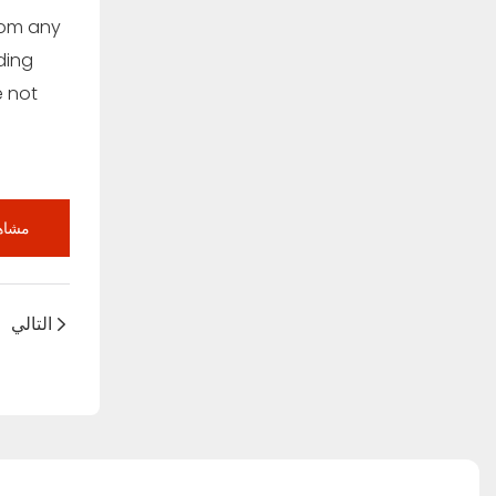
rom any
ding
e not
مشاهد
التالي