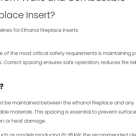
place Insert?
ne of the most critical safety requirements is maintaining 
 Correct spacing ensures safe operation, reduces fire ris
?
t be maintained between the ethanol fireplace and any
mable materials. This spacing is essential to prevent surfac
ion or heat damage.
t, such as models producing 15–18 kW, the recommended cl