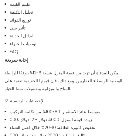
تقييم القيمة
تحليل التكلفة
توزيع الفوائد
تأثير بيئي
البدائل الحديثة
توصيات الخبراء
FAQ
إجابة سريعة
يمكن للمدفأة أن تزيد من قيمة المنزل بنسبة 6-12%، وفقًا للرابطة
الوطنية للوسطاء العقاريين. ومع ذلك، فإن قيمتها الحقيقية تعتمد على
المناخ والميزانية وتفضيلات نمط الحياة.
الإحصائيات الرئيسية:
💡
متوسط ​​عائد الاستثمار: 80-100% من تكلفة التركيب
زيادة قيمة المنزل: 4000 دولار - 12 دولارًا،000
تخفيض فاتورة الطاقة: 10-20% خلال فصل الشتاء
تكاليف التركيب: 2000 دولار - 15 دولار،000