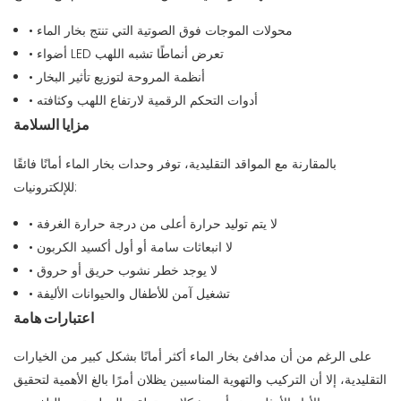
• محولات الموجات فوق الصوتية التي تنتج بخار الماء
• أضواء LED تعرض أنماطًا تشبه اللهب
• أنظمة المروحة لتوزيع تأثير البخار
• أدوات التحكم الرقمية لارتفاع اللهب وكثافته
مزايا السلامة
بالمقارنة مع المواقد التقليدية، توفر وحدات بخار الماء أمانًا فائقًا
للإلكترونيات:
• لا يتم توليد حرارة أعلى من درجة حرارة الغرفة
• لا انبعاثات سامة أو أول أكسيد الكربون
• لا يوجد خطر نشوب حريق أو حروق
• تشغيل آمن للأطفال والحيوانات الأليفة
اعتبارات هامة
على الرغم من أن مدافئ بخار الماء أكثر أمانًا بشكل كبير من الخيارات
التقليدية، إلا أن التركيب والتهوية المناسبين يظلان أمرًا بالغ الأهمية لتحقيق