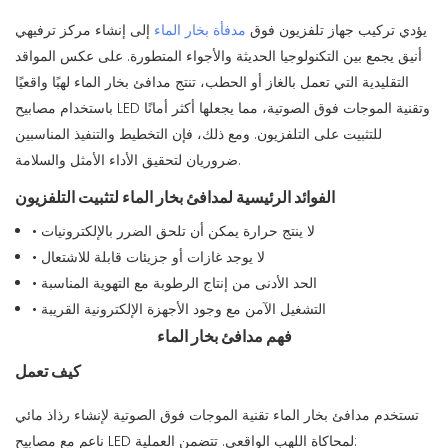
يؤدي تركيب جهاز تلفزيون فوق
مدفأة بخار الماء
إلى إنشاء مركز ترفيهي
أنيق يجمع بين التكنولوجيا الحديثة والأجواء المتطورة. على عكس المواقد
التقليدية التي تعمل بالغاز أو الحطب، تنتج مدافئ بخار الماء لهبًا واقعيًا
باستخدام مصابيح LED وتقنية الموجات فوق الصوتية، مما يجعلها أكثر أمانًا
للتثبيت على التلفزيون. ومع ذلك، فإن التخطيط والتنفيذ المناسبين
ضروريان لتحقيق الأداء الأمثل والسلامة.
الفوائد الرئيسية لمدافئ بخار الماء لتثبيت التلفزيون
• لا ينتج حرارة يمكن أن تلحق الضرر بالإلكترونيات
• لا يوجد غازات أو جزيئات قابلة للاشتعال
• الحد الأدنى من إنتاج الرطوبة مع التهوية المناسبة
• التشغيل الآمن مع وجود الأجهزة الإلكترونية القريبة
فهم مدافئ بخار الماء
كيف تعمل
تستخدم مدافئ بخار الماء تقنية الموجات فوق الصوتية لإنشاء رذاذ مائي
ناعم مع مصابيح LED لمحاكاة اللهب الواقعي. تتضمن العملية: