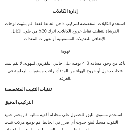
إدارة الكابلات
استخدم الكابلات المخصصة للتركيب داخل الحائط فقط. قم بتثبيت لوحات
الفرشاة لتنظيف نقاط خروج الكابلات. اترك 20% من طول الكابل
الإضافي للتعديلات المستقبلية أو تغييرات المعدات.
تهوية
تأكد من وجود مسافة 3-4 بوصة على جانبي التلفزيون للتهوية. لا تقم بسد
فتحات دخول أو خروج الهواء من المدفأة. راقب مستويات الرطوبة في
الغرفة.
تقنيات التثبيت المتخصصة
التركيب الدقيق
استخدم مستوى الليزر للحصول على محاذاة أفقية مثالية. قم بحفر جميع
الثقوب مسبقًا لمنع حدوث أي ضرر في الحائط. قم بوضع مركب تثبيت
الخيوط على مسامير التثبيت للحصول على أمان دائم.