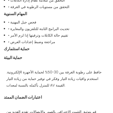
• التحقق من سلامة نظام إدارة الكابلات
• التحقق من مستويات الرطوبة في الغرفة
المهام السنوية
• فحص جبل المهنية
• تحديث البرامج الثابتة للتلفزيون والمعايرة
• تقييم حالة الكابلات وترقيتها إذا لزم الأمر
• مراجعة وضبط إعدادات العرض
حماية استثمارك
حماية البيئة
حافظ على رطوبة الغرفة بين 30-50% لحماية الأجهزة الإلكترونية.
استخدم واقيات زيادة التيار وفكر في توفير حماية من زيادة التيار
للمنزل بأكمله بالنسبة لمعدات AV القيمة.
اعتبارات الضمان الممتد
قم بتوثيق التثبيت الاحترافي بالصور والإيصالات. تقدم العديد من