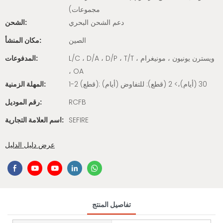
مجموعات)
دعم الشحن البحري
الشحن:
الصين
مكان المنشأ:
L/C ، D/A ، D/P ، T/T ، ويسترن يونيون ، مونيغرام
المدفوعات:
، OA
1-2 (قطع): 30 (أيام)،> 2 (قطع): للتفاوض (أيام)
المهلة الزمنية:
RCFB
رقم الموديل:
SEFIRE
اسم العلامة التجارية:
عرض دليل الدليل
تفاصيل المنتج