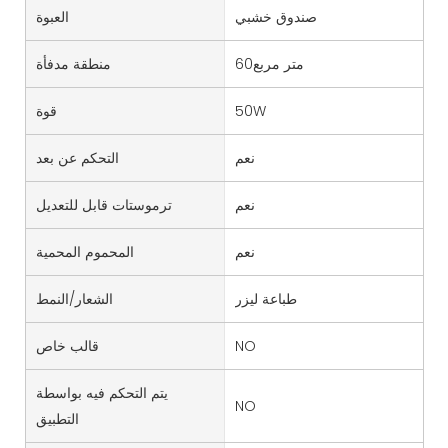
صندوق خشبي
العبوة
متر مربع60
منطقة مدفأة
50W
قوة
نعم
التحكم عن بعد
نعم
ترموستات قابل للتعديل
نعم
المحموم المحمية
طباعة ليزر
الشعار/النمط
NO
قالب خاص
يتم التحكم فيه بواسطة
NO
التطبيق