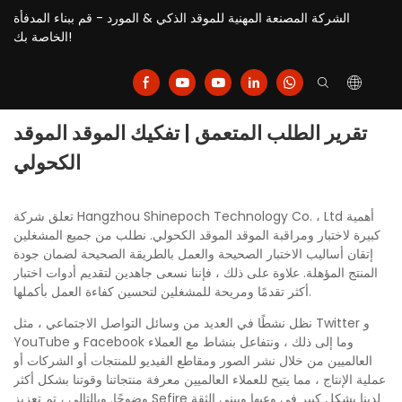
الشركة المصنعة المهنية للموقد الذكي & المورد - قم ببناء المدفأة
الخاصة بك!
تقرير الطلب المتعمق | تفكيك الموقد الموقد
الكحولي
تعلق شركة Hangzhou Shinepoch Technology Co. ، Ltd أهمية
كبيرة لاختبار ومراقبة الموقد الموقد الكحولي. نطلب من جميع المشغلين
إتقان أساليب الاختبار الصحيحة والعمل بالطريقة الصحيحة لضمان جودة
المنتج المؤهلة. علاوة على ذلك ، فإننا نسعى جاهدين لتقديم أدوات اختبار
أكثر تقدمًا ومريحة للمشغلين لتحسين كفاءة العمل بأكملها.
نظل نشطًا في العديد من وسائل التواصل الاجتماعي ، مثل Twitter و
YouTube و Facebook وما إلى ذلك ، ونتفاعل بنشاط مع العملاء
العالميين من خلال نشر الصور ومقاطع الفيديو للمنتجات أو الشركات أو
عملية الإنتاج ، مما يتيح للعملاء العالميين معرفة منتجاتنا وقوتنا بشكل أكثر
وضوحًا. وبالتالي ، تم تعزيز Sefire لدينا بشكل كبير في وعيها ويبني الثقة