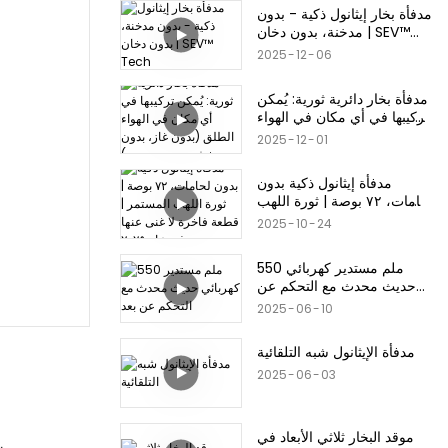
مدفأة بخار إيثانول ذكية - بدون
مدخنة، بدون دخان | SEV™
Tech
2025
12
06
مدفأة بخار دائرية ثورية: يُمكن
تركيبها في أي مكان في الهواء
الطلق (بدون غاز، بدون
2025
12
01
خشب، بدون حدود)
مدفأة إيثانول ذكية بدون
لحامات، ٧٢ بوصة | ثورة اللهب
المستمر | قطعة فاخرة لا غنى
2025
10
24
عنها في عام ٢٠٢٥
550 ملم مستدير كهربائي
حديث محدث مع التحكم عن
بعد
2025
06
10
مدفأة الإيثانول شبه التلقائية
2025
06
03
موقد البخار ثلاثي الأبعاد في