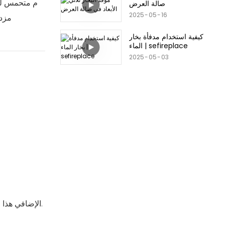
, I’م متحمس ل
صالة العرض
2025
05
16
نظام إضاءة
كيفية استخدام مدفأة بخار
الماء | sefireplace
2025
05
03
، بما في ذلك الظلال النابضة بالحياة مثل الأحمر والأخضر والأزرق والمزيد.
يقدم شريط LED الإ