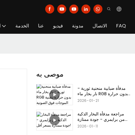
FAQ
الاتصال
مدونة
فيديو
عنا
الخدمة
ا
موصى به
مدفأة ضبابية منحنية ثورية -
نار بخار ماء RGB بدون حرارة
بتقنية الموجات فوق الصوتية
2026
01
21
مراجعة مدفأة البخار الذكية
من برايمري - جودة ممتازة
بسعر أقل!
2026
01
11