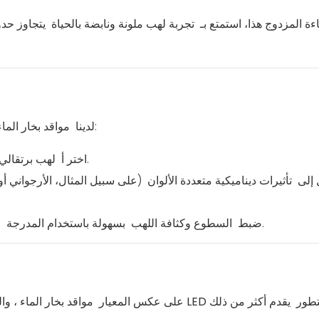
ءة المزدوج هذا، استمتع بـ
تجربة لهب ملونة ونابضة بالحياة
يتجاوز حدود
لتناسب تفضيلاتك الشخصية:
لدينا
مواقد بخار الما
لأجواء تقليدية مريحة’مثالي لأمسيات الاسترخاء.
اختر أ
لهب برتقالي
ل إلى
تأثيرات ديناميكية متعددة الألوان
(على سبيل المثال، الأرجواني أو
لأقصى قدر من الراحة.
ضبط
السطوع وكثافة اللهب
بسهولة باستخدام المدرجة
ج
دوج متطور
يقدم أكثر من ذلك
على عكس المعيار
مواقد بخار الماء
، وا