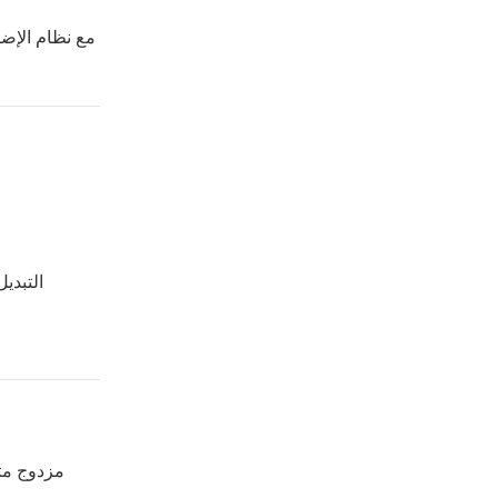
مع نظام الإضا
التبدي
نظام إضاءة LED مز