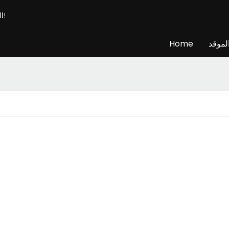
الشركة المصنعة المهنية للموقد الذكي & المورد - قم ببناء المدفأة الخاصة بك!
لموقد
Home