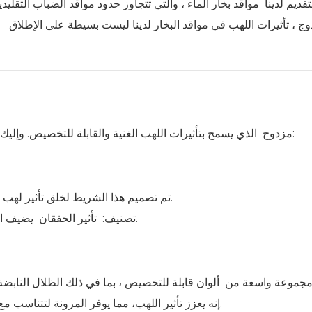
تقديم لدينا
مواقد بخار الماء
، والتي تتجاوز حدود مواقد الضباب التقليد
 LED مزدوج
، تأثيرات اللهب في مواقد البخار لدينا ليست بسيطة على الإطلاق—فه
الذي يسمح بتأثيرات اللهب الغنية والقابلة للتخصيص. وإليك كيف يعمل:
نظام إضاءة LED مزدوج
تم تصميم هذا الشريط لخلق تأثير لهب طبيعي، يحاكي الألوان البرتقالية والأصفر الدافئة للنار الحقيقية.
يضيف العمق والحركة، مما يجعل النيران تبدو نابضة بالحياة وديناميكية.
تصنيف:
تأثير الخفقان
ضافي هذا مجموعة واسعة من
ألوان قابلة للتخصيص
إنه يعزز تأثير اللهب، مما يوفر المرونة لتتناسب مع مختلف الحالات المزاجية أو المناسبات أو التصميمات الداخلية.