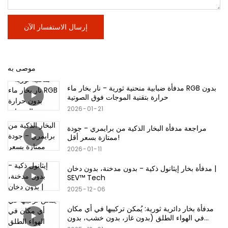
إرسال الاستفسار الآن
موصى به
مدفأة ضبابية منحنية ثورية - نار بخار ماء RGB بدون
حرارة بتقنية الموجات فوق الصوتية
2026
01
21
مراجعة مدفأة البخار الذكية من برايمري - جودة
ممتازة بسعر أقل!
2026
01
11
مدفأة بخار إيثانول ذكية - بدون مدخنة، بدون دخان |
SEV™ Tech
2025
12
06
مدفأة بخار دائرية ثورية: يُمكن تركيبها في أي مكان
في الهواء الطلق (بدون غاز، بدون خشب، بدون
حدود)