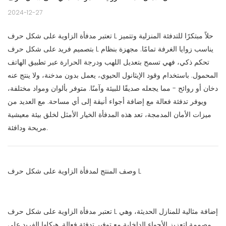
2024-12-27
تعتبر مدفأة الزاوية على شكل حرف L حلاً مبتكرًا للتدفئة المنزلية وتتميز
بتصميم فريد على شكل حرف L يناسب زوايا الغرفة تمامًا. مجهزة بنظام
تحكم ذكي، فهي تسمح بتعديل اللهب ودرجة الحرارة عبر تطبيق الهاتف
المحمول. باستخدام وقود الإيثانول الحيوي، يعمل بدون مدخنة، ولا ينتج عنه
دخان أو روائح - مما يجعله صديقًا للبيئة وآمنًا. متوفر بألوان ومواد مختلفة،
ويوفر تدفئة فعالة مع إضافة أجواء أنيقة إلى أي مساحة. مع العديد من
ميزات الأمان المدمجة، تعد هذه المدفأة الخيار الأمثل لخلق بيئة معيشية
مريحة ودافئة.
وصف المنتج لمدفأة الزاوية على شكل حرف L
تعتبر مدفأة الزاوية على شكل حرف L إضافة مثالية للمنازل الحديثة، وهي
مصممة لتعزيز الأجواء الداخلية مع توفير تدفئة فعالة. هيكلها الفريد على