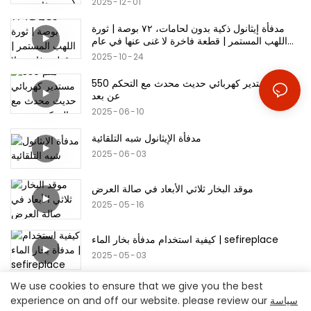
2025
12
01
مدفأة إيثانول ذكية بدون لحامات، ٧٢ بوصة | ثورة
اللهب المستمر | قطعة فاخرة لا غنى عنها في عام
٢٠٢٥
2025
10
24
550 ملم مستدير كهربائي حديث محدث مع التحكم
عن بعد
2025
06
10
مدفأة الإيثانول شبه التلقائية
2025
06
03
موقد البخار ثلاثي الأبعاد في صالة العرض
2025
05
16
كيفية استخدام مدفأة بخار الماء | sefireplace
2025
05
03
We use cookies to ensure that we give you the best
سياسة
experience on and off our website. please review our