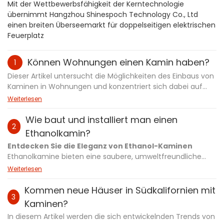
Mit der Wettbewerbsfähigkeit der Kerntechnologie
übernimmt Hangzhou Shinespoch Technology Co., Ltd
einen breiten Überseemarkt für doppelseitigen elektrischen
Feuerplatz
Können Wohnungen einen Kamin haben?
1
Dieser Artikel untersucht die Möglichkeiten des Einbaus von
Kaminen in Wohnungen und konzentriert sich dabei auf
moderne, platzsparende Alternativen wie
Bioethanol-
und
Weiterlesen
Wasserdampfkamine
. Er beleuchtet die
Herausforderungen herkömmlicher Kamine in Wohnungen,
Wie baut und installiert man einen
2
wie z. B. Belüftungsprobleme und Bauvorschriften, und zeigt
Ethanolkamin?
gleichzeitig die Vorteile moderner, umweltfreundlicher und
Entdecken Sie die Eleganz von Ethanol-Kaminen
einfach zu installierender Kamine ohne Abzug auf. Diese
Ethanolkamine bieten eine saubere, umweltfreundliche
Kamine sind ideal für Architekten, Innenarchitekten und
Heizlösung mit elegantem, modernem Design. Sie eignen
Weiterlesen
Wohnungsbewohner und bieten Stil, Sicherheit und
sich perfekt für jeden Raum und erfordern keine
Energieeffizienz ohne bauliche Veränderungen. Erfahren
Schornsteine ​​oder Lüftungsöffnungen, was die Installation
Kommen neue Häuser in Südkalifornien mit
Sie, wie diese innovativen Lösungen den Wohnraum in
3
erleichtert. Genießen Sie anpassbare Flammen, intelligente
Wohnungen aufwerten können.
Kaminen?
Steuerungen und verbesserte Sicherheitsfunktionen für ein
In diesem Artikel werden die sich entwickelnden Trends von
stressfreies Erlebnis. Sie eignen sich ideal für moderne