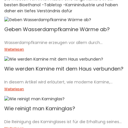
besten Bioethanol -Tabletop -Kaminindustrie und haben
daher ein tiefes Verständnis dafür
Geben Wasserdampfkamine Wärme ab?
Wasserdampfkamine erzeugen vor allem durch
Wassernebel und LED-Lichter einen realistischen
Weiterlesen
Flammeneffekt. Sie geben zwar etwas Wärme über ein
Heizelement ab, das das Wasser erwärmt, diese
Wärmeabgabe ist jedoch im Allgemeinen gering, sodass sie
Wie werden Kamine mit dem Haus verbunden?
eher für die Umgebung als als primäre Wärmequelle
geeignet sind. Obwohl sie die Raumtemperatur leicht
In diesem Artikel wird erläutert, wie moderne Kamine,
anheben können, sind sie nicht dafür ausgelegt, so viel
einschließlich intelligenter Bioethanol- und
Weiterlesen
Wärme wie herkömmliche Kamine zu liefern.
Wasserdampfkamine, mithilfe fortschrittlicher
Konnektivitätsoptionen wie RS485, Trockenkontakt und
Smart-Home-Plattformen wie Tuya Smart und Apple
Wie reinigt man Kaminglas?
HomeKit nahtlos in Häuser integriert werden können. Diese
Funktionen vereinfachen die Installation und erhöhen den
Die Reinigung des Kaminglases ist für die Erhaltung seines
Benutzerkomfort. Durch die Lektüre dieses Leitfadens
Aussehens und seiner Effizienz unerlässlich. Für