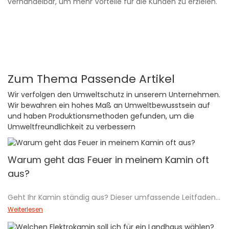
verhandelbar, um mehr Vorteile für die Kunden zu erzielen.
Zum Thema Passende Artikel
Wir verfolgen den Umweltschutz in unserem Unternehmen.
Wir bewahren ein hohes Maß an Umweltbewusstsein auf
und haben Produktionsmethoden gefunden, um die
Umweltfreundlichkeit zu verbessern
Warum geht das Feuer in meinem Kamin oft
aus?
Geht Ihr Kamin ständig aus? Dieser umfassende Leitfaden
befasst sich mit häufigen Ursachen und Lösungen für
Weiterlesen
Bioethanol- und Wasserdampfkamine. Von