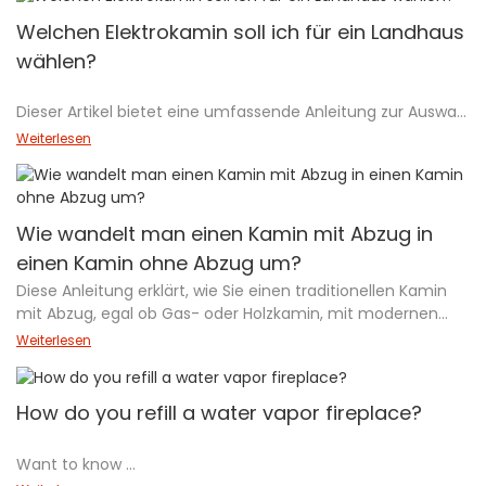
Kraftstoffproblemen über Lüftungsmanagement, tägliche
Wartung bis hin zu professioneller Pflege bieten wir Schritt-
Welchen Elektrokamin soll ich für ein Landhaus
für-Schritt-Lösungen zur Fehlerbehebung. Egal, ob Sie ein
wählen?
neuer Kaminbesitzer oder ein erfahrener Benutzer sind, Sie
finden hier praktische Wartungstipps und
Dieser Artikel bietet eine umfassende Anleitung zur Auswahl
Sicherheitsrichtlinien, damit Ihr Kamin effizient läuft. Unsere
der besten
fachkundige Beratung deckt alles ab, was Sie über die
Weiterlesen
elektrischer Kamin für ein Landhaus
Aufrechterhaltung der Leistung Ihres Kamins wissen
, unter Berücksichtigung von Faktoren wie
müssen, und hilft Ihnen dabei, die Wärme und Atmosphäre
Heizbedarf
in Ihrem Wohnraum wiederherzustellen.
,
Wie wandelt man einen Kamin mit Abzug in
ästhetischer Reiz
einen Kamin ohne Abzug um?
,
Diese Anleitung erklärt, wie Sie einen traditionellen Kamin
Energieeffizienz
mit Abzug, egal ob Gas- oder Holzkamin, mit modernen
, Und
Bioethanolbrennern oder Wasserdampfgeräten in einen
Flexibilität bei der Installation
Weiterlesen
modernen Kamin ohne Abzug umbauen. Sie hebt die
. Es untersucht auch Alternativen wie
Vorteile von Kaminen ohne Abzug hervor, wie z. B.
Die intelligenten Bio-Ethanol-Kamine von Shinepoch
einfachere Installation, sauberere Verbrennung und Smart-
Und
How do you refill a water vapor fireplace?
Home-Integration. Der Artikel beschreibt die Umbauschritte
Wasser Vapor Kamine
detailliert, vergleicht Bioethanol- und
, die umweltfreundliche, realistische Flammeneffekte und
Want to know
Wasserdampfoptionen und betont deren
einen sicheren Betrieb bieten. Mit Empfehlungen basierend