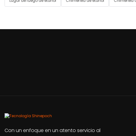
Lugar de fuego de etanol
Chimenea de etanol
Chimenea d
Con un enfoque en un atento servicio al