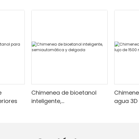
decisión informada para un hogar acogedor y
energéticamente eficiente. Para más detalles, visite
www.sefireplace.com
.
e
Chimenea de bioetanol
Chimene
eriores
inteligente,
agua 3D 
semiautomática y delgada
mm