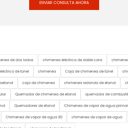
ENVIAR CONSULTA AHORA
enea de dos lados
chimenea eléctrica de doble cara
chimenea
léctrico de túnel
chimenea
Caja de chimenea de túnel
ch
oetanol
caja de chimenea
chimenea redonda de etanol
c
ular
Quemador de chimenea de etanol
quemador de combustib
nol
Quemadores de etanol
Chimenea de vapor de agua primar
Chimenea de vapor de agua 3D
chimenea de vapor de agua