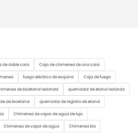
 de doble cara
Caja de chimenea de una cara
imenea
fuego eléctrico de esquina
Caja de fuego
himenea de bioetanol redonda
quemador de etanol redondo
le de bioetanol
quemador de registro de etanol
ia
Chimenea de vapor de agua de lujo
Chimenea de vapor de agua
Chimenea bio