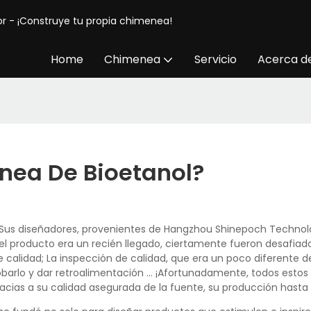
or - ¡Construye tu propia chimenea!
Home
Chimenea
Servicio
Acerca d
nea De Bioetanol?
 Sus diseñadores, provenientes de Hangzhou Shinepoch Technolog
l producto era un recién llegado, ciertamente fueron desafiad
calidad; La inspección de calidad, que era un poco diferente de
obarlo y dar retroalimentación ... ¡Afortunadamente, todos esto
racias a su calidad asegurada de la fuente, su producción hast