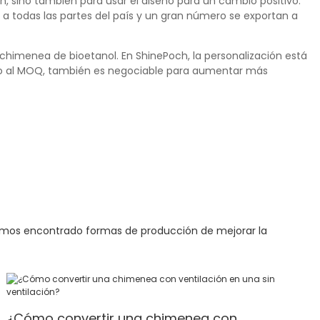
n, sino también para usar el diseño para un cambio positivo.
 todas las partes del país y un gran número se exportan a
chimenea de bioetanol. En ShinePoch, la personalización está
anto al MOQ, también es negociable para aumentar más
emos encontrado formas de producción de mejorar la
¿Cómo convertir una chimenea con