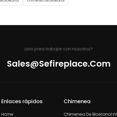
e bioetanol
chimenea de bioetanol
Listo para trabajar con nosotros?
Sales@sefireplace.com
Enlaces rápidos
Chimenea
Home
Chimenea De Bioetanol In