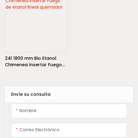
en su apartamento.
proporciona más salida de
calor y un efecto de llama
más grande y dinámico.
24l 1800 mm Bio Etanol
Chimenea Insertar Fuego
de etanol lineal quemador
Envíe su consulta
Nombre
Correo Electrónico