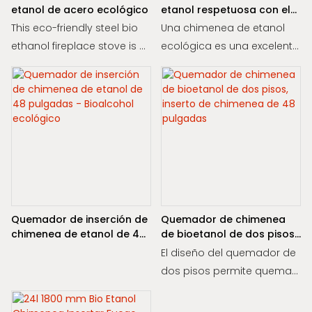
etanol de acero ecológico
etanol respetuosa con el
medio ambiente para
This eco-friendly steel bio
Una chimenea de etanol
interiores para
ethanol fireplace stove is a
ecológica es una excelente
apartamento
stylish addition to any
opción para
indoor space. With a round
apartamentos, ya que no
ethanol burner, it provides a
requiere chimenea ni
clean and efficient burning
ventilación, lo que la hace
option for apartments
perfecta para uso en
without the need for a
interiores. Estas chimeneas
chimney
queman combustible de
bioetanol, que es una
fuente limpia y renovable
Quemador de inserción de
Quemador de chimenea
que produce emisiones
chimenea de etanol de 48
de bioetanol de dos pisos,
mínimas (solo vapor de
pulgadas - Bioalcohol
inserto de chimenea de 48
El diseño del quemador de
ecológico
pulgadas
agua y dióxido de
dos pisos permite quemar
carbono), lo que garantiza
dos llamas separadas
una mejor calidad del aire
simultáneamente, lo que