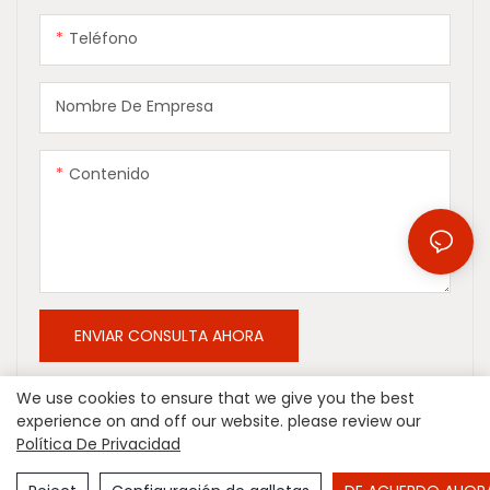
Teléfono
Nombre De Empresa
Contenido
ENVIAR CONSULTA AHORA
We use cookies to ensure that we give you the best
experience on and off our website. please review our
Política De Privacidad
Copyright © 2026 Hangzhou Shinepoch Technology Co., Ltd
|
Mapa del sitio
|
política de privacidad