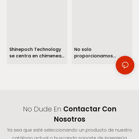
Shinepoch Technology
No solo
se centra en chimeneas
proporcionamos
de etanol de
repuestos y
acero/fogones/quema
responderemos a
dores electrónicos para
todas las instrucciones
decoración.
sobre cómo reparar y
mantener.
No Dude En
Contactar Con
Nosotros
Ya sea que esté seleccionando un producto de nuestro
catálogo actual o buscando soporte de ingeniería