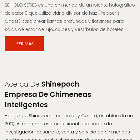
| SEFIREPLACE
SE HOLO SERIES es una chimenea de ambiente holográfico
de calor 0 que utiliza vidrio divisor de haz (Pepper's
Ghost) para crear llamas profundas y flotantes para
salas de estar de lujo, clubes y vestíbulos de hoteles.
LEER MÁS
Acerca De
Shinepoch
Empresa De Chimeneas
Inteligentes
Hangzhou Shinepoch Technology Co., Ltd, establecida en
2017, es una empresa profesional dedicada a la
investigación, desarrollo, venta y servicio de chimeneas
inteligentes de etanol y chimeneas de vapor inteligentes.