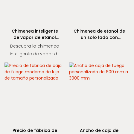
Chimenea inteligente
Chimenea de etanol de
de vapor de etanol
un solo lado con
SEV™
inserto de metal y
Descubra la chimenea
control remoto
inteligente de vapor de
etanol SEV™ con
tecnología de
combustión
patentada. 15 % más
de eficiencia, seguridad
con 7 sensores, control
por Wi-Fi/App. Ideal
para hoteles y
viviendas de lujo.
Precio de fábrica de
Ancho de caja de
Presupuesto gratuito