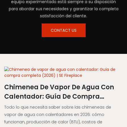
equipo experimentado está siempre a su disposición
para abordar sus necesidades y garantizar la completa
satisfacción del cliente.
CONTACT US
Chimenea De Vapor De Agua Con
Calentador: Guía De Compra
Completa (2026) | SE Fireplace
Todo lo que necesita saber sobre las chimeneas de
vapor de agua con calentadores en 2026: cómo
funcionan, producción de calor (BTU), costos de