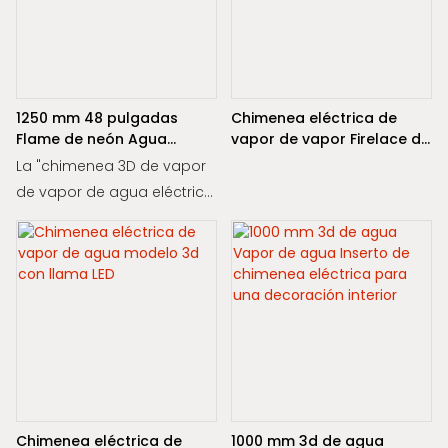
1250 mm 48 pulgadas
Chimenea eléctrica de
Flame de neón Agua
vapor de vapor Firelace de
eléctrica Mist 3D Vapor
agua de 1000 mm
La "chimenea 3D de vapor
Chimenea
de vapor de agua eléctrica
de agua de neón de 1250
mm" crea un efecto de
llama cautivador y realista
mediante el uso de la
tecnología de niebla de
agua. Disfrute del ambiente
acogedor y los vibrantes
tonos de neón de esta
innovadora chimenea en
Chimenea eléctrica de
1000 mm 3d de agua