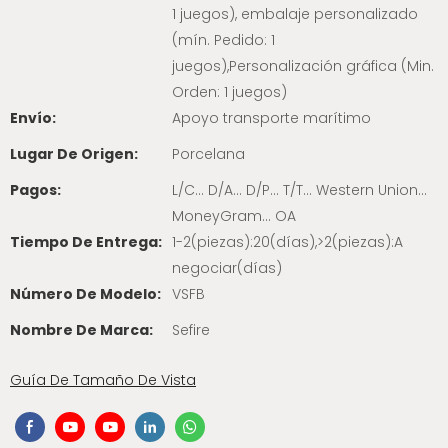
1 juegos), embalaje personalizado
(mín. Pedido: 1
juegos),Personalización gráfica (Min.
Orden: 1 juegos)
Envío:
Apoyo transporte marítimo
Lugar De Origen:
Porcelana
Pagos:
L/C... D/A... D/P... T/T... Western Union...
MoneyGram... OA
Tiempo De Entrega:
1-2(piezas):20(días),>2(piezas):A
negociar(días)
Número De Modelo:
VSFB
Nombre De Marca:
Sefire
Guía De Tamaño De Vista