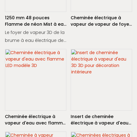
1250 mm 48 pouces
Cheminée électrique à
Flamme de néon Mist à eau
vapeur de vapeur de foyer
électrique Fiche de vapeur
à eau de 1000 mm
Le foyer de vapeur 3D de la
3D
brume à eau électrique de
1250 mm "crée un effet de
flamme captivant et
réaliste grâce à l'utilisation
de la technologie de la
brume d'eau. Profitez de
l'ambiance confortable et
des teintes néon vibrantes
de cette cheminée
innovante dans n'importe
Cheminée électrique à
Insert de cheminée
quelle pièce de votre
vapeur d'eau avec flamme
électrique à vapeur d'eau
maison
LED modèle 3D
3D 3D pour décoration
intérieure