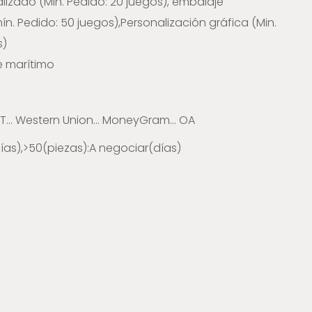
lizado (Min. Pedido: 20 juegos), embalaje
n. Pedido: 50 juegos),Personalización gráfica (Min.
s)
e marítimo
. T/T... Western Union... MoneyGram... OA
ías),>50(piezas):A negociar(días)