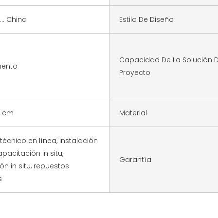
.. China
Estilo De Diseño
Capacidad De La Solución D
mento
Proyecto
0 cm
Material
técnico en línea, instalación
capacitación in situ,
Garantía
ón in situ, repuestos
s