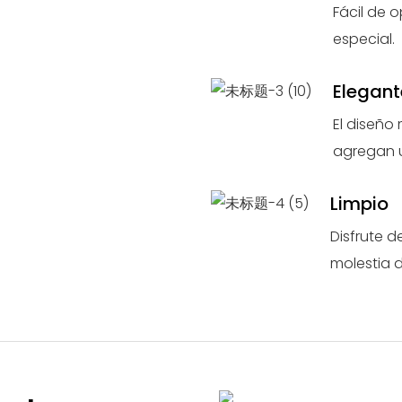
Fácil de o
especial.
Elegant
El diseño
agregan u
Limpio
Disfrute d
molestia d