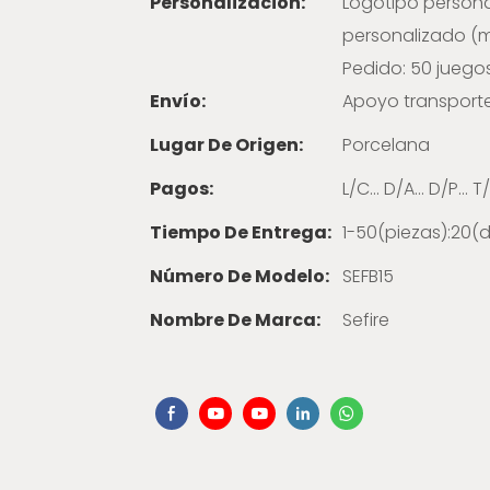
Personalización:
Logotipo persona
personalizado (mí
Pedido: 50 juego
Envío:
Apoyo transport
Lugar De Origen:
Porcelana
Pagos:
L/C... D/A... D/P..
Tiempo De Entrega:
1-50(piezas):20(d
Número De Modelo:
SEFB15
Nombre De Marca:
Sefire