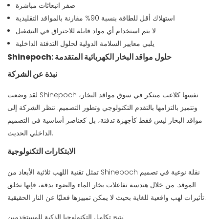
صفر انبعاثات مباشرة
استهلاك أقل للطاقة بنسبة 90% مقارنة بالمواقد التقليدية
لا يتم استخدام أي مواد قابلة للاحتراق في التشغيل
يلبي معايير السلامة الدولية لحلول التدفئة الداخلية
Shinepoch: حلول مواقد البخار الكهربائية المتقدمة
نبذة عن الشركة
لقد وضعت Shinepoch نفسها كلاعب مبتكر في سوق مواقد البخار،
وتتميز بالتزامها بالتقدم التكنولوجي وتطور التصميم. تنظر الشركة إلى
مواقد البخار ليس فقط كأجهزة تدفئة، بل كعناصر أساسية في التصميم
الداخلي الحديث.
الابتكارات التكنولوجية
تمثل تقنية اللهب ثلاثية الأبعاد من Shinepoch نقلة نوعية في تصميم
الموقد. من خلال هندسة تفاعلات بخار الماء والضوء بدقة، فإنها تخلق
تأثيرات لهب واقعية للغاية بحيث لا يمكن تمييزها فعليًا عن النار الحقيقية.
يتيح تكامل التكنولوجيا الذكية للمستخدمين: