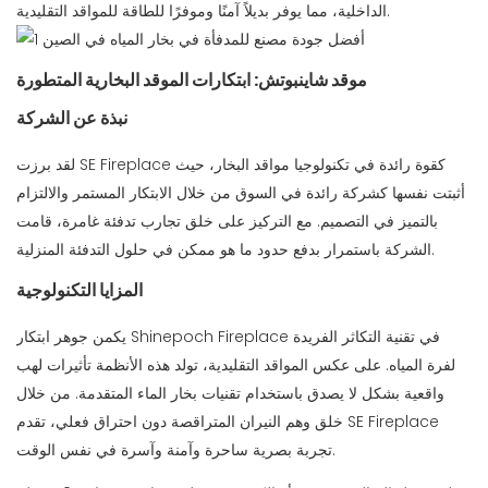
الداخلية، مما يوفر بديلاً آمنًا وموفرًا للطاقة للمواقد التقليدية.
موقد شاينبوتش: ابتكارات الموقد البخارية المتطورة
نبذة عن الشركة
لقد برزت SE Fireplace كقوة رائدة في تكنولوجيا مواقد البخار، حيث
أثبتت نفسها كشركة رائدة في السوق من خلال الابتكار المستمر والالتزام
بالتميز في التصميم. مع التركيز على خلق تجارب تدفئة غامرة، قامت
الشركة باستمرار بدفع حدود ما هو ممكن في حلول التدفئة المنزلية.
المزايا التكنولوجية
يكمن جوهر ابتكار Shinepoch Fireplace في تقنية التكاثر الفريدة
لفرة المياه. على عكس المواقد التقليدية، تولد هذه الأنظمة تأثيرات لهب
واقعية بشكل لا يصدق باستخدام تقنيات بخار الماء المتقدمة. من خلال
خلق وهم النيران المتراقصة دون احتراق فعلي، تقدم SE Fireplace
تجربة بصرية ساحرة وآمنة وآسرة في نفس الوقت.