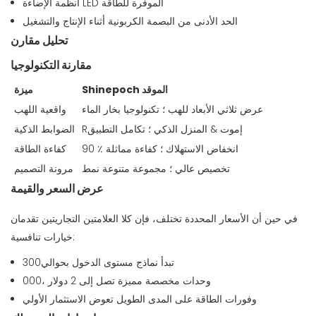
أنظمة الإضاءة LED الموفرة للطاقة
الحد الأدنى من البصمة الكربونية أثناء الإنتاج والتشغيل
تحليل مقارن
مقارنة التكنولوجيا
Shinepoch الموقد
ميزة
عرض ثلاثي الأبعاد للهب ؛ تكنولوجيا بخار الماء
واقعية اللهب
Rإموت & المنزل الذكي ؛ تكامل التطبيق
الضوابط الذكية
90 ٪ انخفاض الاستهلاك ؛ كفاءة مماثلة
كفاءة الطاقة
تخصيص عالي ؛ مجموعة متنوعة نمط
مرونة التصميم
عرض السعر والقيمة
في حين أن الأسعار المحددة تختلف، فإن كلا العلامتين التجاريتين تقدمان
خيارات تنافسية:
تبدأ نماذج مستوى الدخول بحوالي300
وحدات مخصصة مميزة تصل إلى 2 دولار ،000
وفورات الطاقة على المدى الطويل تعوض الاستثمار الأولي