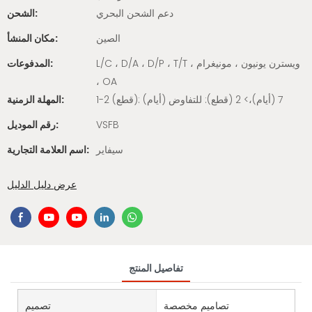
دعم الشحن البحري
الشحن:
الصين
مكان المنشأ:
L/C ، D/A ، D/P ، T/T ، ويسترن يونيون ، مونيغرام
المدفوعات:
، OA
1-2 (قطع): 7 (أيام)،> 2 (قطع): للتفاوض (أيام)
المهلة الزمنية:
VSFB
رقم الموديل:
سيفاير
اسم العلامة التجارية:
عرض دليل الدليل
تفاصيل المنتج
تصاميم مخصصة
تصميم