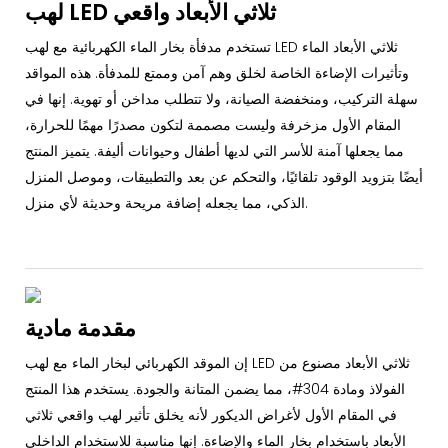
لهب LED ثلاثي الأبعاد واقعي
تستخدم مدفأة بخار الماء الكهربائية مع لهب LED ثلاثي الأبعاد الماء
وتأثيرات الإضاءة الخاصة لخلق وهم آمن وممتع للمدفأة. هذه المواقد
سهلة التركيب، ومنخفضة الصيانة، ولا تتطلب مداخن أو تهوية. إنها في
المقام الأول مزخرفة وليست مصممة لتكون مصدرًا مهمًا للحرارة،
مما يجعلها آمنة للأسر التي لديها أطفال وحيوانات أليفة. يتميز المنتج
أيضًا بتزويد الوقود تلقائيًا، والتحكم عن بعد والتطبيقات، وموصل المنزل
الذكي، مما يجعله إضافة مريحة وحديثة لأي منزل.
مقدمة مادية
إن الموقد الكهربائي لبخار الماء مع لهب LED ثلاثي الأبعاد مصنوع من
الفولاذ ومادة 304#، مما يضمن المتانة والجودة. يستخدم هذا المنتج
في المقام الأول لأغراض الديكور لأنه يخلق تأثير لهب واقعي ثلاثي
الأبعاد باستخدام بخار الماء والإضاءة. إنها مناسبة للاستخدام الداخلي