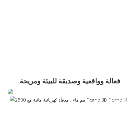
فعالة وواقعية وصديقة للبيئة ومريحة
Rali
رجاء
ffff
توفر
دفأة
بخار