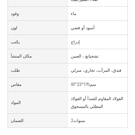
ماء
وقود
أسود أو فضي
لون
إدراج
يكتب
تشجيانغ ، الصين
مكان المنشأ
فندق، المرآب، تجاري، منزلي
طلب
سم175*23*18
مقاس
الفولاذ المقاوم للصدأ أو الفولاذ
المواد
المطلي بالمسحوق
سنوات2
الضمان