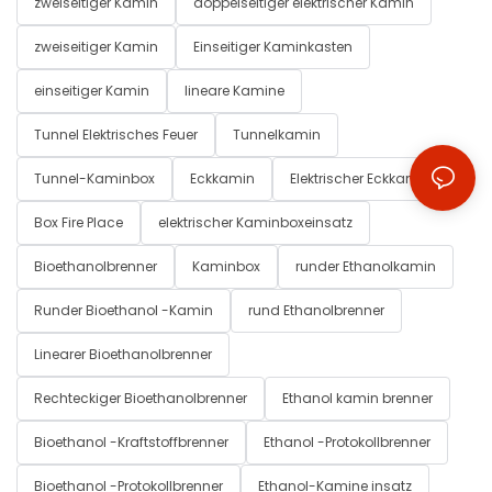
zweiseitiger Kamin
doppelseitiger elektrischer Kamin
zweiseitiger Kamin
Einseitiger Kaminkasten
einseitiger Kamin
lineare Kamine
Tunnel Elektrisches Feuer
Tunnelkamin
Tunnel-Kaminbox
Eckkamin
Elektrischer Eckkamin
Box Fire Place
elektrischer Kaminboxeinsatz
Bioethanolbrenner
Kaminbox
runder Ethanolkamin
Runder Bioethanol -Kamin
rund Ethanolbrenner
Linearer Bioethanolbrenner
Rechteckiger Bioethanolbrenner
Ethanol kamin brenner
Bioethanol -Kraftstoffbrenner
Ethanol -Protokollbrenner
Bioethanol -Protokollbrenner
Ethanol-Kamine insatz