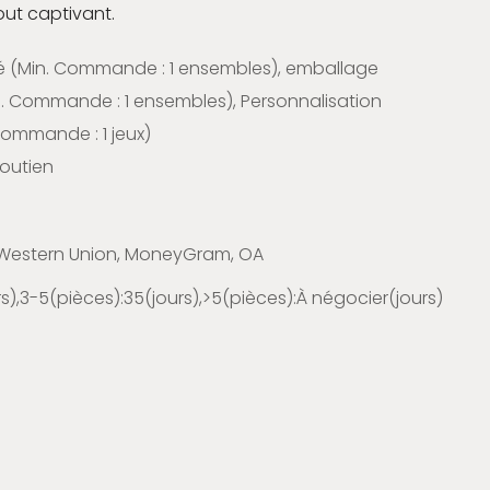
ut captivant.
é (Min. Commande : 1 ensembles), emballage
. Commande : 1 ensembles), Personnalisation
ommande : 1 jeux)
soutien
T, Western Union, MoneyGram, OA
rs),3-5(pièces):35(jours),>5(pièces):À négocier(jours)