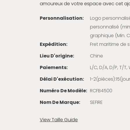
amoureux de votre espace avec cet ajo
Personnalisation:
Logo personnalis
personnalisé (min
graphique (Min. C
Expédition:
Fret maritime de 
Lieu D'origine:
Chine
Paiements:
L/C, D/A, D/P, T/
Délai D'exécution:
1-2(pièces):15(jou
Numéro De Modèle:
RCFB4500
Nom De Marque:
SEFIRE
View Taille Guide