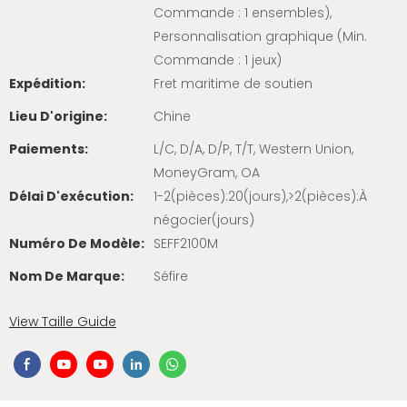
Commande : 1 ensembles),
Personnalisation graphique (Min.
Commande : 1 jeux)
Expédition:
Fret maritime de soutien
Lieu D'origine:
Chine
Paiements:
L/C, D/A, D/P, T/T, Western Union,
MoneyGram, OA
Délai D'exécution:
1-2(pièces):20(jours),>2(pièces):À
négocier(jours)
Numéro De Modèle:
SEFF2100M
Nom De Marque:
Séfire
View Taille Guide