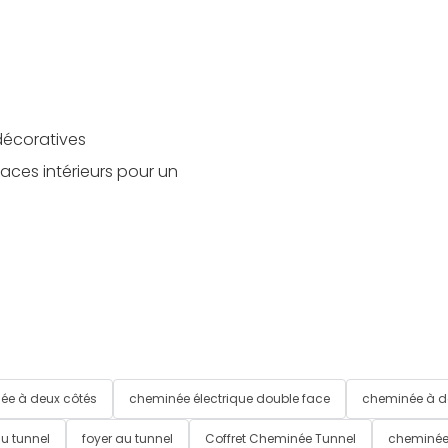
 décoratives
aces intérieurs pour un
ée à deux côtés
cheminée électrique double face
cheminée à d
du tunnel
foyer au tunnel
Coffret Cheminée Tunnel
cheminée