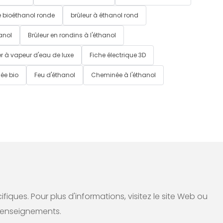
 bioéthanol ronde
brûleur à éthanol rond
anol
Brûleur en rondins à l'éthanol
r à vapeur d'eau de luxe
Fiche électrique 3D
ée bio
Feu d'éthanol
Cheminée à l'éthanol
ques. Pour plus d'informations, visitez le site Web ou
renseignements.