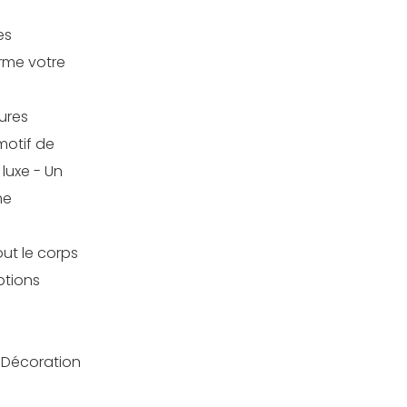
es
rme votre
ures
motif de
 luxe - Un
me
ut le corps
ptions
Décoration