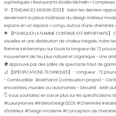
sophistiqués • Restaurants étoilés Michelin • Complexes
💡 【TENDANCES DESIGN 2025】 Selon les derniers rapports
deviennent la pièce maîtresse du design intérieur mode
espace en un espace « conçu autour d'une cheminée »
🌟 【POURQUOI LA FLAMME CONTINUE EST IMPORTANTE】 Con
visuelles et une distribution de chaleur inégale, notre t
flamme ininterrompu sur toute la longueur de 72 pouces -
mouvement de feu plus naturel et organique - Une a
🌍 Approuvé par des salles de spectacle haut de gam
📐 【SPÉCIFICATIONS TECHNIQUES】 - Longueur : 72 pouces 
- Combustible : Bioéthanol (combustion propre) - Contrô
encastrées, murales ou autonomes - Sécurité : Arrêt a
👇 Vous souhaitez en savoir plus sur les spécifications 
#LuxuryHomes #InteriorDesign2025 #Cheminée linéair
d'intérieur #Design moderne #Conception de cheminée