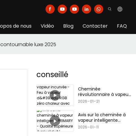
ropos de nous
Vidéo
Blog
Contacter
FAQ
Incontournable luxe 2025
conseillé
Cheminée
révolutionnaire à vapeur
incurvée - Feu à vapeur
2026
01
21
d'eau RGB zéro chaleur
avec technologie
Avis sur la cheminée à
ultrasonique
vapeur intelligente
PRIMARY - Qualité
2026
01
11
supérieure à prix réduit !