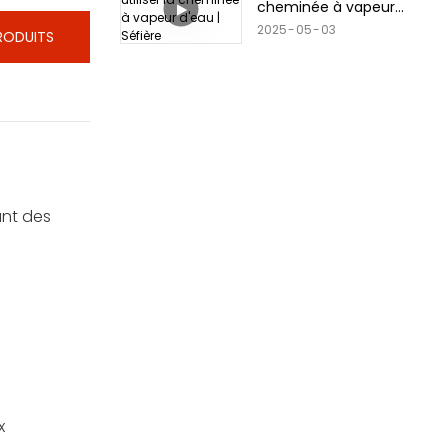
cheminée à vapeur
d'eau | Séfière
2025
05
03
PRODUITS
ant des
x