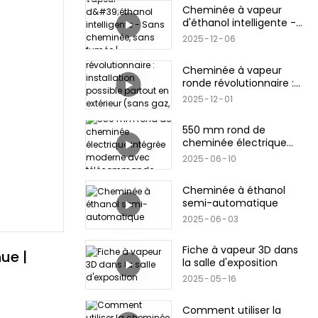
Cheminée à vapeur
d'éthanol intelligente -
Sans cheminée, sans
2025
12
06
fumée | Technologie
SEV™
Cheminée à vapeur
ronde révolutionnaire :
installation possible
2025
12
01
partout en extérieur
(sans gaz, sans bois,
550 mm rond de
sans limites)
cheminée électrique
intégrée moderne avec
2025
06
10
télécommande
Cheminée à éthanol
semi-automatique
2025
06
03
Fiche à vapeur 3D dans
e | 
la salle d'exposition
2025
05
16
Comment utiliser la