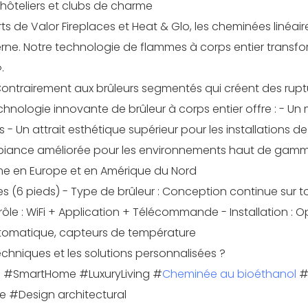
 hôteliers et clubs de charme
 de Valor Fireplaces et Heat & Glo, les cheminées linéair
rne. Notre technologie de flammes à corps entier transfo
.
trairement aux brûleurs segmentés qui créent des rupt
echnologie innovante de brûleur à corps entier offre : - Un 
 Un attrait esthétique supérieur pour les installations de
mbiance améliorée pour les environnements haut de gam
me en Europe et en Amérique du Nord
(6 pieds) - Type de brûleur : Conception continue sur to
le : WiFi + Application + Télécommande - Installation : O
utomatique, capteurs de température
techniques et les solutions personnalisées ?
e #SmartHome #LuxuryLiving #
Cheminée au bioéthanol
#
 #Design architectural