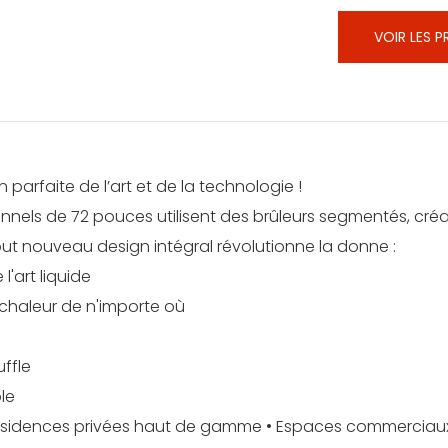
VOIR LES 
parfaite de l’art et de la technologie !
nnels de 72 pouces utilisent des brûleurs segmentés, cré
out nouveau design intégral révolutionne la donne :
art liquide
 chaleur de n'importe où
uffle
le
 Résidences privées haut de gamme • Espaces commerciau