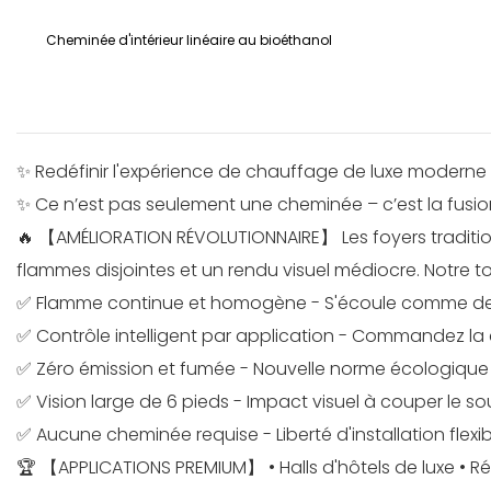
Cheminée d'intérieur linéaire au bioéthanol
✨ Redéfinir l'expérience de chauffage de luxe moderne
✨ Ce n’est pas seulement une cheminée – c’est la fusion 
🔥 【AMÉLIORATION RÉVOLUTIONNAIRE】 Les foyers traditio
flammes disjointes et un rendu visuel médiocre. Notre t
✅ Flamme continue et homogène - S'écoule comme de l'
✅ Contrôle intelligent par application - Commandez la
✅ Zéro émission et fumée - Nouvelle norme écologique
✅ Vision large de 6 pieds - Impact visuel à couper le so
✅ Aucune cheminée requise - Liberté d'installation flexib
🏆 【APPLICATIONS PREMIUM】 • Halls d'hôtels de luxe •