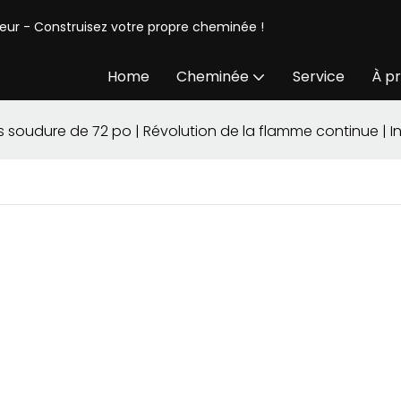
seur - Construisez votre propre cheminée !
Home
Cheminée
Service
À p
ns soudure de 72 po | Révolution de la flamme continue | 