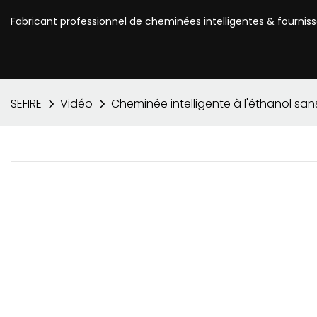
Fabricant professionnel de cheminées intelligentes & fournis
SEFIRE
Vidéo
Cheminée intelligente à l'éthanol sa