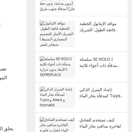
خيارات بدون تهوية (بدون
مدخنة، بدون خط غاز) |
مدفأة جنوب شرق
مواقد الإيثانول الخطية
المواقد أكثر من مجرد مصدر للحرارة. إنهم يلعبون دورًا مهمًا في تشكيل أجواء الغرفة.
فائقة الطول: الشريك
الأمثل للتصميم المعماري
البسيط | سيفاير بليس
سلسلة SE HOLO |
مدفأة ذات أجواء ثلاثية
تعمل
الأبعاد بدون حرارة |
المو
SEFIREPLACE
إعداد المنزل الذكي
لمدفأة بخار الماء: Tuya
و Alexa و HomeKit
كيف تستخدم الفنادق
الفاخرة مدافئ بخار الماء
يخلق ال