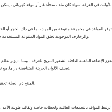
، يمكن أن يعزز نوع الموقد الذي تختاره بشكل كبير مستوى راحة منزلك.
لأولئك في الغرفة. سواء كان ملف
مدفأة غاز
أو
موقد كهربائي
توفر المواقد في مجموعة متنوعة من المواد ، بما في ذلك الحجر أو الخ
والزخارف الموجودة. تخلق المواد المتنوعة المستخدمة في بناء الموقد تجربة بصرية غنية ترفع تصميم أي مساحة معيشة.
يؤثر نظام الألوان وا
تضيف الألوان الجريئة المتناقضة دراما. مع تصميم الإضاءة الصحيح ، يمكن للمدفأة أن يحول جو المساحة حقًا.
وجلب الأجواء المريحة المريحة إلى منزلك.
المنتج ذي الصلة: تح
ما ترتبط المواقد بالتجمعات العائلية ولحظات خاصة وتقاليد طويلة الأمد