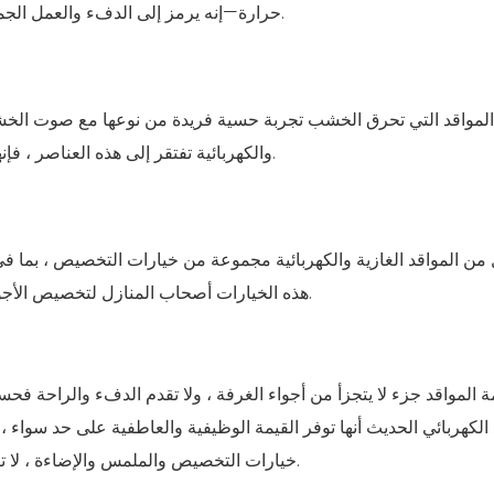
حرارة—إنه يرمز إلى الدفء والعمل الجماعي والاتصال ، مما يجعله عنصرًا أساسيًا في العديد من المنازل.
المواقد التي تحرق الخشب تجربة حسية فريدة من نوعها مع صوت الخش
والكهربائية تفتقر إلى هذه العناصر ، فإنها توفر دفءًا ثابتًا مع صيانة أقل ، مما يجعلها خيارًا مريحًا ومريحًا.
من المواقد الغازية والكهربائية مجموعة من خيارات التخصيص ، بما في 
هذه الخيارات أصحاب المنازل لتخصيص الأجواء ، مما يضمن أن موقدهم يناسب تمامًا تصميم الغرفة ومزاجها.
ة
المواقد جزء لا يتجزأ من أجواء الغرفة ، ولا تقدم الدفء والراحة فح
 الكهربائي الحديث
أنها توفر القيمة الوظيفية والعاطفية على حد سواء ، م
خيارات التخصيص والملمس والإضاءة ، لا تزال المواقد واحدة من أكثر الميزات المرغوبة في تصميم المنزل.