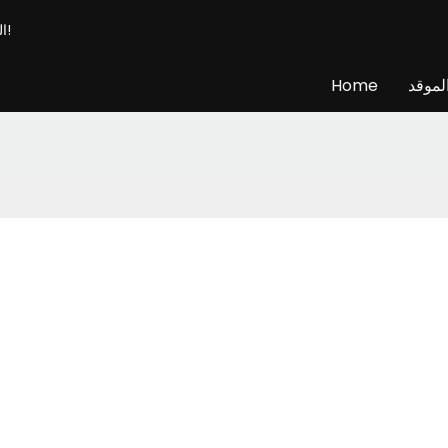
الشركة المصنعة المهنية للموقد الذكي & المورد - قم ببناء المدفأة الخاصة بك!
لموقد
Home