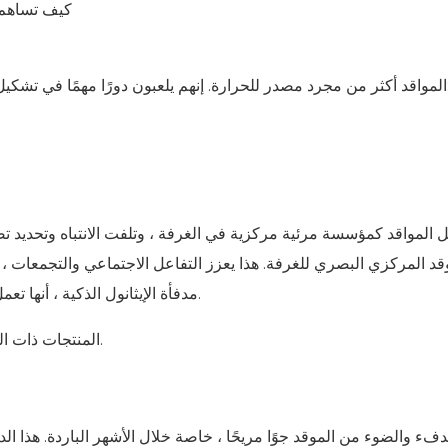
 إليك كيفية المساهمة في إنشاء بيئة دافئة وجذابة:
 المواقد كمؤسسة مرئية مركزية في الغرفة ، وتلفت الانتباه وتحديد ت
قد المركزي البصري للغرفة. هذا يعزز التفاعل الاجتماعي والتجمعات ، 
، أنها تعمل كميزات مذهلة ترفع أي مساحة معيشة.
مدفأة الإيثانول الذكية
لتصميم أنيق ، معاصر.
المنتجات ذات ا
دفء والضوء من الموقد جوًا مريحًا ، خاصة خلال الأشهر الباردة. هذا