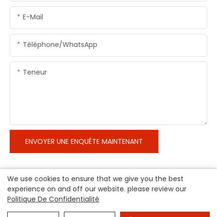
E-Mail
Téléphone/WhatsApp
Teneur
ENVOYER UNE ENQUÊTE MAINTENANT
We use cookies to ensure that we give you the best
experience on and off our website. please review our
Politique De Confidentialité
Copyright © 2026 Hangzhou Shinepoch Technology Co., Ltd
|
Plan du site
|
politique de confidentialité