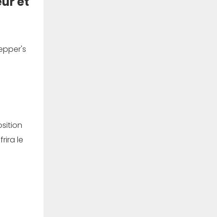
ur et
epper's
sition
rira le