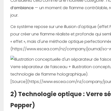
Considérez cela comme une nouvelle catégorie : no
d’ambiance
— un moment de flamme contrôlable, rep
jour.
Ce système repose sur une illusion d'optique (effe
pour créer une flamme réaliste et profonde qui semb
« effet », mais d'une méthode optique perfectionnée
(https://www.escea.com/nz/company/journal/so-w
Verre séparateur de faisceau + illustration conceptu
technologie de flamme holographique).
[Source](https://www.escea.com/nz/company/jour
2) Technologie optique : Verre 
Pepper)