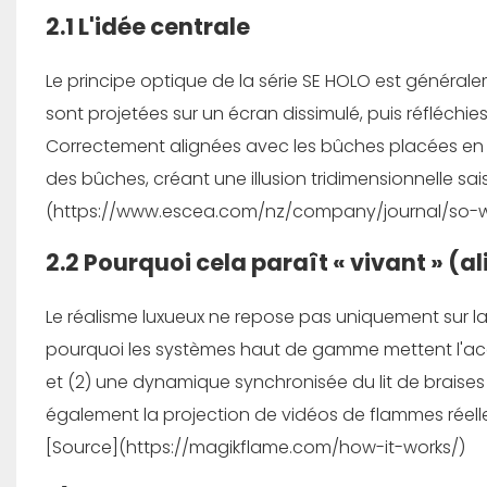
2.1 L'idée centrale
Le principe optique de la série SE HOLO est général
sont projetées sur un écran dissimulé, puis réfléchies
Correctement alignées avec les bûches placées en de
des bûches, créant une illusion tridimensionnelle sai
(https://www.escea.com/nz/company/journal/so-w
2.2 Pourquoi cela paraît « vivant » (
Le réalisme luxueux ne repose pas uniquement sur la 
pourquoi les systèmes haut de gamme mettent l'accen
et (2) une dynamique synchronisée du lit de braises q
également la projection de vidéos de flammes réelle
[Source](https://magikflame.com/how-it-works/)