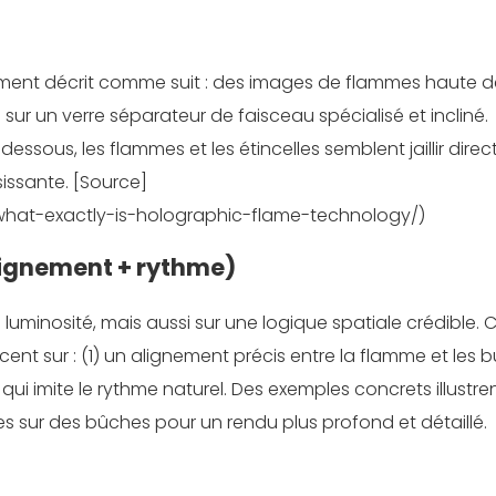
ement décrit comme suit : des images de flammes haute dé
 sur un verre séparateur de faisceau spécialisé et incliné.
ssous, les flammes et les étincelles semblent jaillir dire
sissante. [Source]
hat-exactly-is-holographic-flame-technology/)
alignement + rythme)
luminosité, mais aussi sur une logique spatiale crédible. C
t sur : (1) un alignement précis entre la flamme et les 
ui imite le rythme naturel. Des exemples concrets illustre
s sur des bûches pour un rendu plus profond et détaillé.