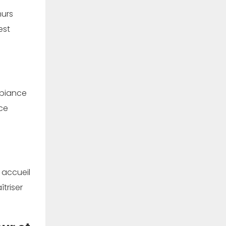
murs
est
mbiance
ce
 accueil
triser