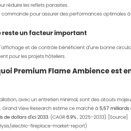
our réduire les reflets parasites.
de commande pour assurer des performances optimales à
ue reste un facteur important
ffichage et de contrôle bénéficient d'une bonne circula
nt pour les projets hôteliers.
quoi Premium Flame Ambience est e
tallation, avec un entretien minimal, sont des atouts majeu
es. Grand View Research estime ce marché à
5,57 milliards
ds de dollars d'ici 2033.
(CAGR
6.9%
, 2025–2033). [Source]
sis/electric-fireplace-market-report)