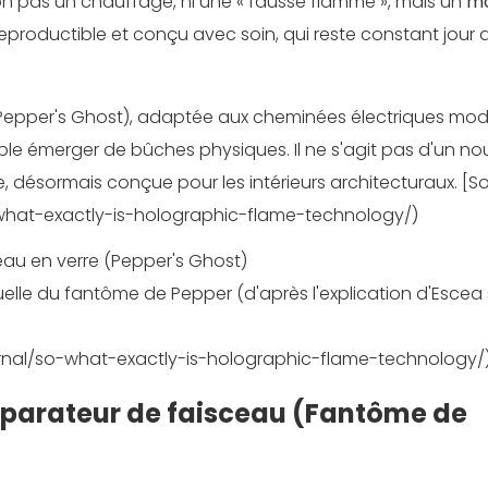
n pas un chauffage, ni une « fausse flamme », mais un
mo
roductible et conçu avec soin, qui reste constant jour 
t Pepper's Ghost), adaptée aux cheminées électriques mo
le émerger de bûches physiques. Il ne s'agit pas d'un no
, désormais conçue pour les intérieurs architecturaux. [S
hat-exactly-is-holographic-flame-technology/)
elle du fantôme de Pepper (d'après l'explication d'Escea 
nal/so-what-exactly-is-holographic-flame-technology/
séparateur de faisceau (Fantôme de