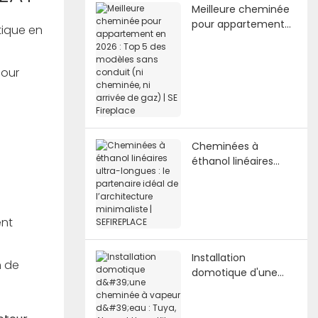
Meilleure cheminée
pour appartement
tique en
en 2026 : Top 5 des
modèles sans
conduit (ni
pour
cheminée, ni arrivée
de gaz) | SE Fireplace
Cheminées à
éthanol linéaires
ultra-longues : le
partenaire idéal de
l’architecture
minimaliste |
ent
SEFIREPLACE
Installation
n de
domotique d'une
cheminée à vapeur
d'eau : Tuya, Alexa et
HomeKit