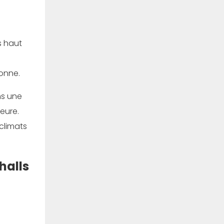
s haut
sonne.
ns une
eure.
 climats
halls