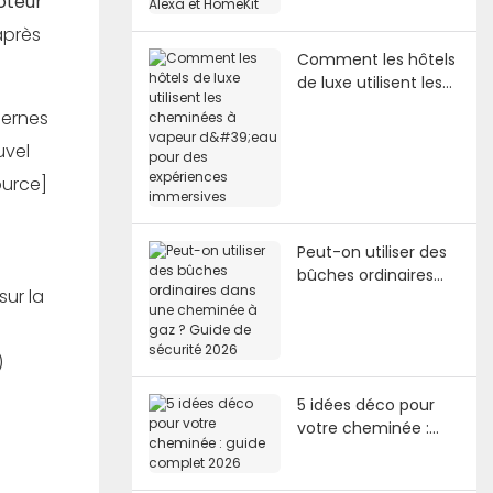
teur
après
Comment les hôtels
de luxe utilisent les
cheminées à vapeur
dernes
d'eau pour des
uvel
expériences
immersives
ource]
Peut-on utiliser des
bûches ordinaires
sur la
dans une cheminée
à gaz ? Guide de
sécurité 2026
)
5 idées déco pour
votre cheminée :
guide complet 2026