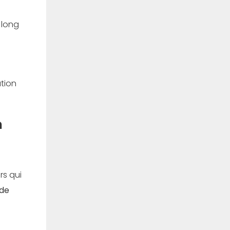
 long
tion
n
rs qui
 de