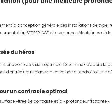
allation (pour une meilleure profonde
ent la conception générale des installations de type P
 documentation SEFIREPLACE et aux normes électriques et de
isée du héros
t une zone de vision optimale. Déterminez d'abord la po
ll d'entrée), puis placez la cheminée à l'endroit où elle off
pour un contraste optimal
 surface vitrée (le contraste et la « profondeur flottante »