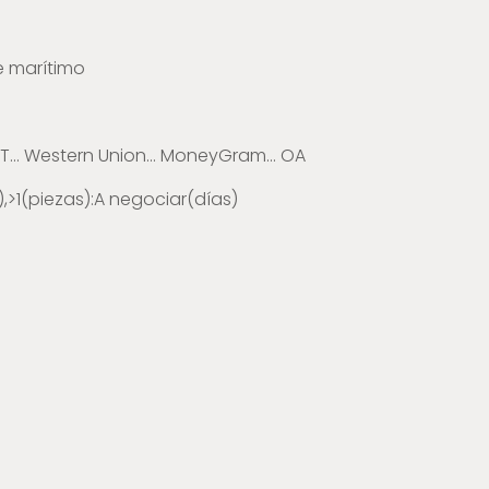
e marítimo
. T/T... Western Union... MoneyGram... OA
s),>1(piezas):A negociar(días)