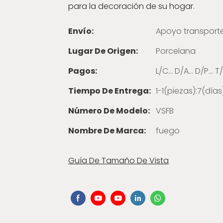
para la decoración de su hogar.
Envío:
Apoyo transport
Lugar De Origen:
Porcelana
Pagos:
L/C... D/A... D/P..
Tiempo De Entrega:
1-1(piezas):7(día
Número De Modelo:
VSFB
Nombre De Marca:
fuego
Guía De Tamaño De Vista