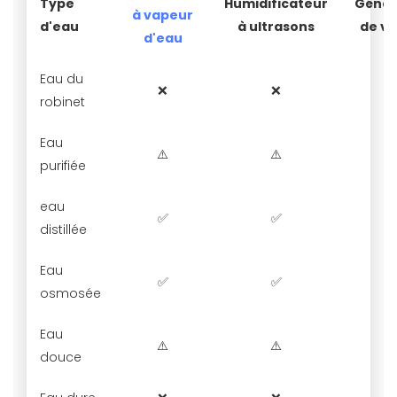
Type
Humidificateur
Génér
à vapeur
d'eau
à ultrasons
de v
d'eau
Eau du
❌
❌
robinet
Eau
⚠️
⚠️
purifiée
eau
✅
✅
distillée
Eau
✅
✅
osmosée
Eau
⚠️
⚠️
douce