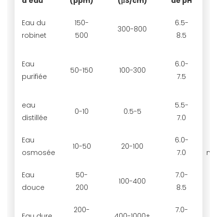
d'eau
(ppm)
(μS/cm)
de pH
p
Eau du
150-
6.5-
T
300-800
robinet
500
8.5
F
Eau
6.0-
50-150
100-300
purifiée
7.5
eau
5.5-
Di
0-10
0.5-5
distillée
7.0
Eau
6.0-
10-50
20-100
osmosée
7.0
me
Eau
50-
7.0-
100-400
douce
200
8.5
200-
7.0-
Eau dure
400-1000+