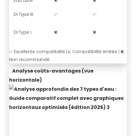
Eau dure
❌
❌
DI Type III
✅
✅
DI Type I
❌
❌
⚠
✅
Excellente compatibilité |
⚠️
Compatibilité limitée |
❌
Non recommandé
Analyse coûts-avantages (vue
horizontale)