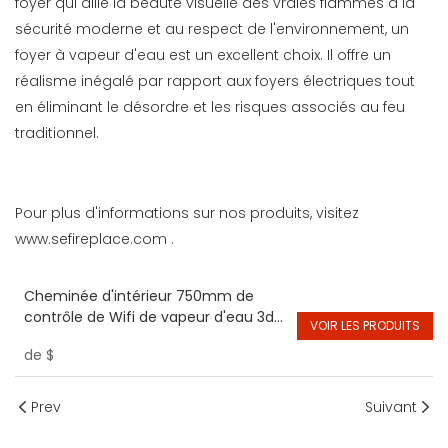
foyer qui allie la beauté visuelle des vraies flammes à la
sécurité moderne et au respect de l'environnement, un
foyer à vapeur d'eau est un excellent choix. Il offre un
réalisme inégalé par rapport aux foyers électriques tout
en éliminant le désordre et les risques associés au feu
traditionnel.
Pour plus d'informations sur nos produits, visitez
www.sefireplace.com
.
Cheminée d'intérieur 750mm de
contrôle de Wifi de vapeur d'eau 3d
VOIR LES PRODUITS
pour les cheminées électriques
de
$
intelligentes d'hôtel
Prev
Suivant