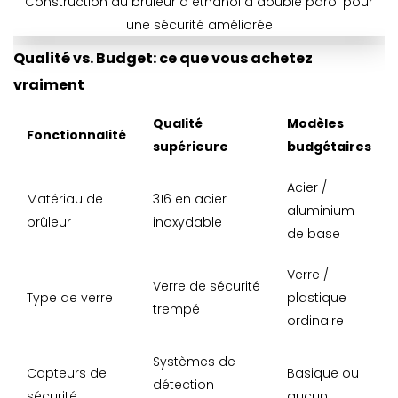
Construction du brûleur à éthanol à double paroi pour
une sécurité améliorée
Qualité vs. Budget: ce que vous achetez
vraiment
Qualité
Modèles
Fonctionnalité
supérieure
budgétaires
Acier /
Matériau de
316 en acier
aluminium
brûleur
inoxydable
de base
Verre /
Verre de sécurité
Type de verre
plastique
trempé
ordinaire
Systèmes de
Capteurs de
Basique ou
détection
sécurité
aucun