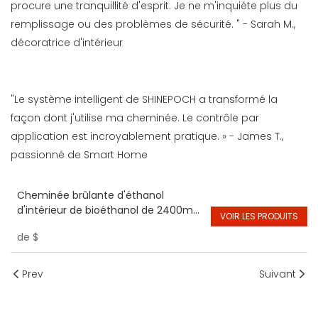
procure une tranquillité d'esprit. Je ne m'inquiète plus du
remplissage ou des problèmes de sécurité. " - Sarah M.,
décoratrice d'intérieur
"Le système intelligent de SHINEPOCH a transformé la
façon dont j'utilise ma cheminée. Le contrôle par
application est incroyablement pratique. » - James T.,
passionné de Smart Home
Cheminée brûlante d'éthanol
d'intérieur de bioéthanol de 2400mm
VOIR LES PRODUITS
intelligente avec le contrôle d'app de
de
$
Wifi pour la cheminée
d'appartement
Prev
Suivant