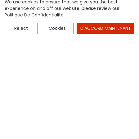
We use cookies to ensure that we give you the best
experience on and off our website. please review our
Politique De Confidentialité
Reject
Cookies
D'ACCORD MAINTENANT
ENVOYER UNE ENQUÊTE MAINTENANT
Produits Connexes
Cheminée moderne qui
Brûleur d'insertion de
respecte l'environnement
cheminée à l'éthanol de 48
d'intérieur d'éthanol pour
pouces - Bioalcool
l'appartement
écologique