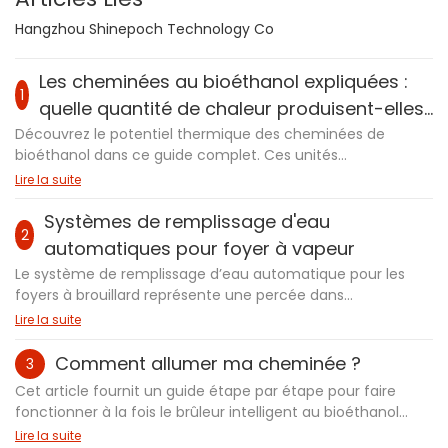
Hangzhou Shinepoch Technology Co
Les cheminées au bioéthanol expliquées :
1
quelle quantité de chaleur produisent-elles
réellement ?
Découvrez le potentiel thermique des cheminées de
bioéthanol dans ce guide complet. Ces unités
respectueuses de l'environnement, brûlant du carburant
Lire la suite
en bioéthanol renouvelable, offrent un débit de chaleur
moyen de 2 kW à 5 kW (6 800 à 17 000 BTU), ce qui les rend
Systèmes de remplissage d'eau
2
idéaux pour un chauffage supplémentaire dans les petites
automatiques pour foyer à vapeur
à moyennes pièces. Parfait pour créer une atmosphère
Le système de remplissage d’eau automatique pour les
confortable, leur efficacité dépend de la taille de la pièce,
foyers à brouillard représente une percée dans
de l'isolation et de la conception du brûleur. Bien que ce ne
l’intelligence des appareils électroménagers. D'une simple
Lire la suite
soit pas des sources de chaleur primaires, les cheminées
pression sur un bouton, les utilisateurs peuvent activer la
de bioéthanol mélangent l'esthétique moderne avec les
pompe sans effort et remplir avec précision le réservoir
Comment allumer ma cheminée ?
3
fonctionnalités. Explorez des modèles top comme la
d'eau du foyer. Ce système innovant élimine les tracas
cheminée de bioéthanol intelligente de 72 pouces pour
Cet article fournit un guide étape par étape pour faire
traditionnels liés au remplissage d'eau, grâce à des
une chaleur et un style améliorés. Transformez votre
fonctionner à la fois le brûleur intelligent au bioéthanol
mécanismes intelligents de détection du niveau de liquide
espace aujourd'hui avec cette solution de chauffage
(cheminée à l'éthanol) et le foyer à vapeur (cheminée à
Lire la suite
et de protection contre les débordements. En combinant