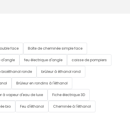
ouble face
Boîte de cheminée simple face
 d'angle
feu électrique d'angle
caisse de pompiers
 bioéthanol ronde
brûleur à éthanol rond
anol
Brûleur en rondins à l'éthanol
r à vapeur d'eau de luxe
Fiche électrique 3D
ée bio
Feu d'éthanol
Cheminée à l'éthanol