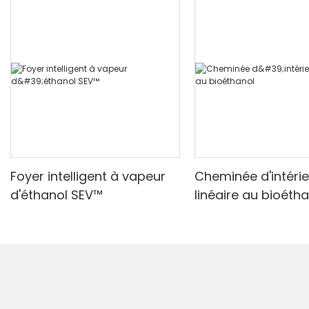
Technologie Shinepoch’Les cheminées au bioéthanol et à
vapeur d'eau de s sont mises en avant pour leur
commodité, leur sécurité et leur design élégant.
Foyer intelligent à vapeur
Cheminée d'intérie
d'éthanol SEV™
linéaire au bioéth