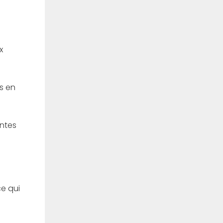
x
s en
antes
ce qui