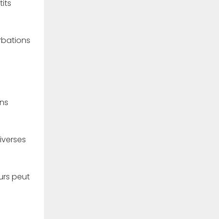
its
urbations
ons
iverses
urs peut