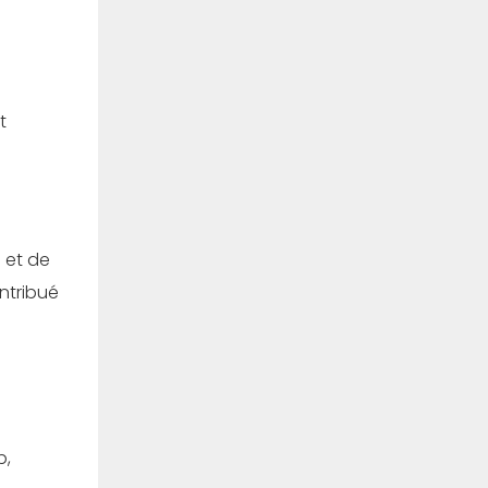
t
 et de
ntribué
b,