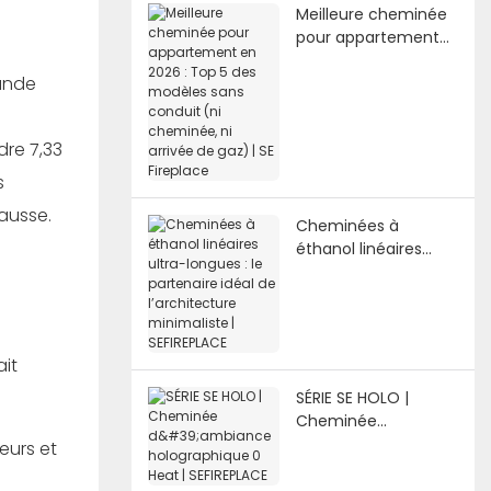
Meilleure cheminée
pour appartement
en 2026 : Top 5 des
ande
modèles sans
conduit (ni
cheminée, ni arrivée
dre 7,33
de gaz) | SE Fireplace
s
ausse.
Cheminées à
éthanol linéaires
ultra-longues : le
partenaire idéal de
l’architecture
minimaliste |
ait
SEFIREPLACE
SÉRIE SE HOLO |
Cheminée
d'ambiance
eurs et
holographique 0
Heat | SEFIREPLACE