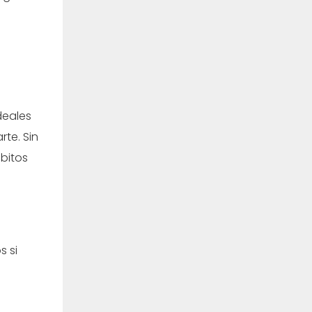
deales
te. Sin
bitos
s si