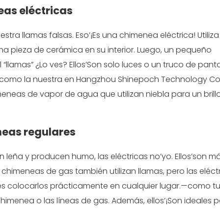
eas eléctricas
a llamas falsas. Eso’¡Es una chimenea eléctrica! Utiliza
na pieza de cerámica en su interior. Luego, un pequeño
l “llamas” ¿Lo ves? Ellos’Son solo luces o un truco de pant
 como la nuestra en Hangzhou Shinepoch Technology Co.,
meneas de vapor de agua
que utilizan niebla para un bril
neas regulares
 leña y producen humo, las eléctricas no’yo. Ellos’son m
 chimeneas de gas también utilizan llamas, pero las eléct
des colocarlos prácticamente en cualquier lugar.—como t
himenea o las líneas de gas. Además, ellos’¡Son ideales 