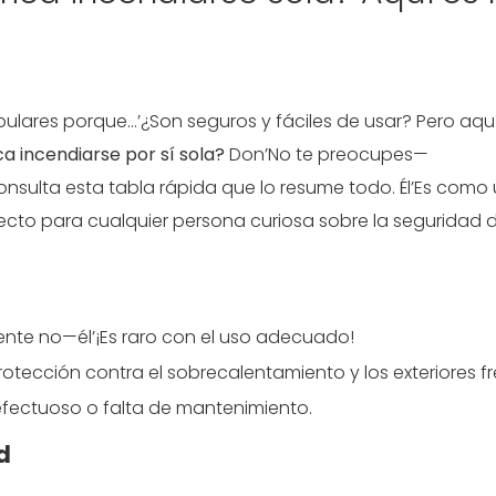
lares porque...’¿Son seguros y fáciles de usar? Pero aqu
a incendiarse por sí sola?
Don’No te preocupes—
nsulta esta tabla rápida que lo resume todo. Él’Es como
fecto para cualquier persona curiosa sobre la seguridad d
nte no—él’¡Es raro con el uso adecuado!
rotección contra el sobrecalentamiento y los exteriores f
ectuoso o falta de mantenimiento.
d