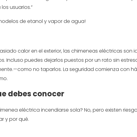
los usuarios.”
modelos de etanol y vapor de agua!
ado calor en el exterior, las chimeneas eléctricas son i
Incluso puedes dejarlos puestos por un rato sin estresar
amente.—como no taparlos. La seguridad comienza con há
imo.
ue debes conocer
menea eléctrica incendiarse sola? No, pero existen riesgo
r y por qué.