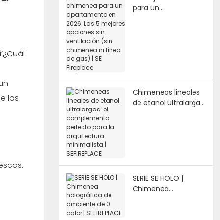
para un
apartamento en
2026: Las 5 mejores
opciones sin
ventilación (sin
í’¿Cuál
chimenea ni línea de
gas) | SE Fireplace
 un
Chimeneas lineales
e las
de etanol ultralargas:
el complemento
perfecto para la
arquitectura
minimalista |
SEFIREPLACE
rescos.
SERIE SE HOLO |
Chimenea
holográfica de
ambiente de 0 calor
| SEFIREPLACE