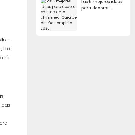
Las 5 mejores ideas
para decorar
encima de la
chimenea: Guía de
diseño completa
2026
alla.—
 Ltd.
lo aún
ás
ricas
u
para