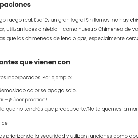
upaciones
go fuego real. Eso’¡Es un gran logro! Sin llamas, no hay chi
r, utilizan luces o niebla.—como nuestro
Chimenea de va
guras que las chimeneas de leña o gas, especialmente cerc
santes que vienen con
es incorporados. Por ejemplo:
demasiado calor se apaga solo.
ar.—¡Súper práctico!
or lo que no tendrás que preocuparte.’No te quemes la ma
ice:
s priorizando la seguridad y utilizan funciones como a