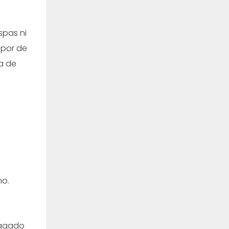
spas ni
por de
a de
no.
pagado