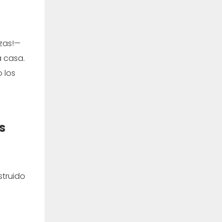
¡zas!—
a casa.
o los
s
struido