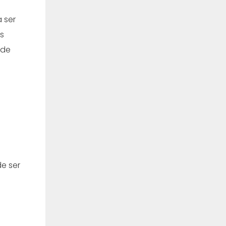
 ser
s
 de
e ser