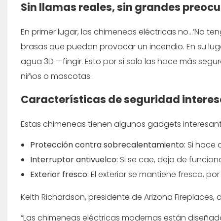
Sin llamas reales, sin grandes preoc
En primer lugar, las chimeneas eléctricas no...’No ten
brasas que puedan provocar un incendio. En su luga
agua 3D
—fingir. Esto por sí solo las hace más se
niños o mascotas.
Características de seguridad intere
Estas chimeneas tienen algunos gadgets interesant
Protección contra sobrecalentamiento:
Si hace 
Interruptor antivuelco:
Si se cae, deja de funcion
Exterior fresco:
El exterior se mantiene fresco, p
Keith Richardson, presidente de Arizona Fireplaces, d
“Las chimeneas eléctricas modernas están diseñada