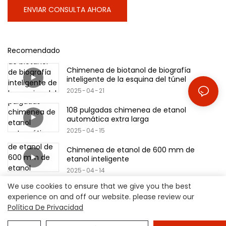
ENVIAR CONSULTA AHORA
Recomendado
Chimenea de biotanol de biografía
inteligente de la esquina del túnel
2025
04
21
108 pulgadas chimenea de etanol
automática extra larga
2025
04
15
Chimenea de etanol de 600 mm de
etanol inteligente
2025
04
14
We use cookies to ensure that we give you the best
experience on and off our website. please review our
Política De Privacidad
Copyright © 2026 Hangzhou Shinepoch Technology Co., Ltd
|
Mapa del sitio
|
política de privacidad