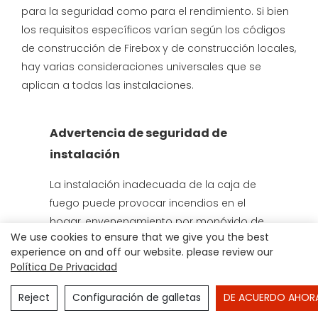
para la seguridad como para el rendimiento. Si bien
los requisitos específicos varían según los códigos
de construcción de Firebox y de construcción locales,
hay varias consideraciones universales que se
aplican a todas las instalaciones.
Advertencia de seguridad de
instalación
La instalación inadecuada de la caja de
fuego puede provocar incendios en el
hogar, envenenamiento por monóxido de
We use cookies to ensure that we give you the best
carbono y otros riesgos de seguridad
experience on and off our website. please review our
graves. Muchas jurisdicciones requieren
Política De Privacidad
permisos e instalación profesional para
cajas de fuego. Siempre consulte los
Reject
Configuración de galletas
DE ACUERDO AHOR
códigos de construcción locales y