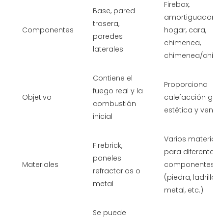
Firebox,
Base, pared
amortiguador,
trasera,
Componentes
hogar, cara,
paredes
chimenea,
laterales
chimenea/chi
Contiene el
Proporciona
fuego real y la
Objetivo
calefacción gen
combustión
estética y venti
inicial
Varios material
Firebrick,
para diferentes
paneles
Materiales
componentes
refractarios o
(piedra, ladrillo,
metal
metal, etc.)
Se puede